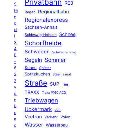
Privatbahn
RE3
S
te
Regionalbahn
Regen
n
Regionalexpress
d
Sachsen-Anhalt
el
Schnee
Schleswig-Holstein
l
Schorfheide
X
4
Schweden
Schwedter Steg
E
Segeln
Sommer
-
6
Sonne
Splitter
Spritzkuchen
2
Steel is real
7
Straße
SUP
Tier
v
TRAXX
Traxx P160 AC3
o
Triebwagen
n
B
Uckermark
V70
e
Vectron
Volvo
Verkehr
a
Wasser
Wasserbau
c