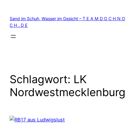
Zum
Inhalt
Sand im Schuh, Wasser im Gesicht – T E A M D O C H N O
springen
C H . D E
Schlagwort:
LK
Nordwestmecklenburg