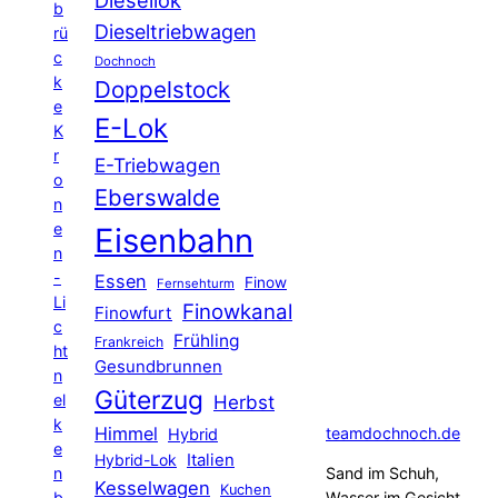
b
Dieseltriebwagen
rü
c
Dochnoch
k
Doppelstock
e
E-Lok
K
r
E-Triebwagen
o
Eberswalde
n
e
Eisenbahn
n
-
Essen
Finow
Fernsehturm
Li
Finowkanal
Finowfurt
c
Frühling
Frankreich
ht
Gesundbrunnen
n
Güterzug
el
Herbst
k
Himmel
teamdochnoch.de
Hybrid
e
Hybrid-Lok
Italien
n
Sand im Schuh,
Kesselwagen
Kuchen
b
Wasser im Gesicht …