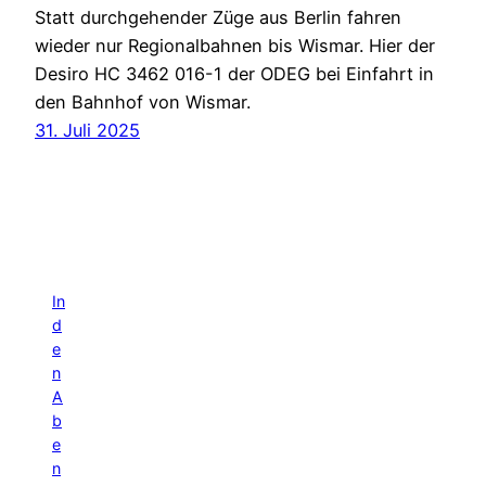
Statt durchgehender Züge aus Berlin fahren
wieder nur Regionalbahnen bis Wismar. Hier der
Desiro HC 3462 016-1 der ODEG bei Einfahrt in
den Bahnhof von Wismar.
31. Juli 2025
In
d
e
n
A
b
e
n