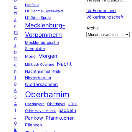
Leerfahrt
ei
für Frieden und
LK Dahme-Spreewald
N
Völkerfreundschaft
LK Oder-Spree
a
Mecklenburg-
c
Archiv
ht
Vorpommern
C
Mecklenburgische
a
Seenplatte
p
Morgen
Mond
tr
Nacht
ai
Märkisch Oderland
n
Nachthimmel
NEB
1
Niederbarnim
8
Niedersachsen
5
Oberbarnim
5
4
Oberhavel
Oberbayern
ODEG
1
paddeln
Oder-Havel-Kanal
-
Pankow
Pfannkuchen
0
Pflanzen
in