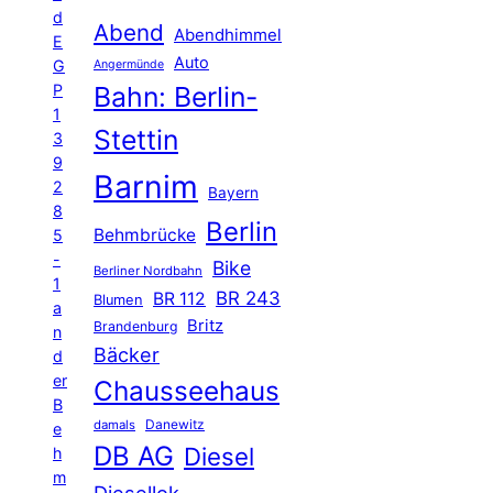
d
Abend
Abendhimmel
E
Auto
G
Angermünde
P
Bahn: Berlin-
1
Stettin
3
9
Barnim
2
Bayern
8
Berlin
Behmbrücke
5
-
Bike
Berliner Nordbahn
1
BR 243
BR 112
Blumen
a
Britz
Brandenburg
n
Bäcker
d
er
Chausseehaus
B
Danewitz
damals
e
DB AG
Diesel
h
m
Diesellok