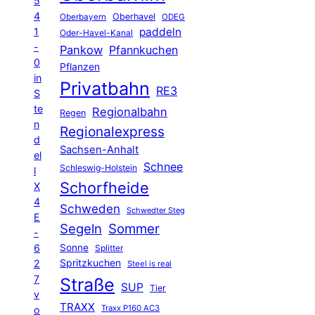
5
4
Oberhavel
Oberbayern
ODEG
1
paddeln
Oder-Havel-Kanal
-
Pankow
Pfannkuchen
0
Pflanzen
in
Privatbahn
RE3
S
te
Regionalbahn
Regen
n
Regionalexpress
d
Sachsen-Anhalt
el
Schnee
Schleswig-Holstein
l
Schorfheide
X
4
Schweden
Schwedter Steg
E
Segeln
Sommer
-
6
Sonne
Splitter
Spritzkuchen
2
Steel is real
7
Straße
SUP
Tier
v
TRAXX
Traxx P160 AC3
o