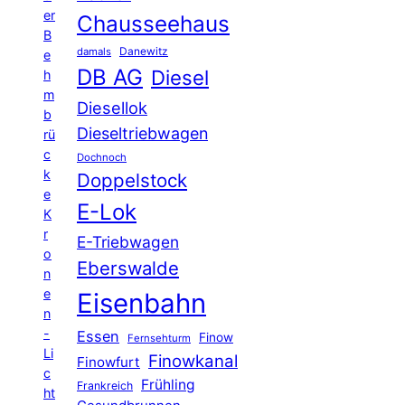
er
Chausseehaus
B
Danewitz
damals
e
DB AG
Diesel
h
m
Diesellok
b
Dieseltriebwagen
rü
c
Dochnoch
k
Doppelstock
e
E-Lok
K
r
E-Triebwagen
o
Eberswalde
n
e
Eisenbahn
n
-
Essen
Finow
Fernsehturm
Li
Finowkanal
Finowfurt
c
Frühling
Frankreich
ht