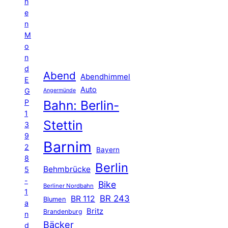
h
e
n
M
o
n
d
Abend
Abendhimmel
E
Auto
G
Angermünde
P
Bahn: Berlin-
1
Stettin
3
9
Barnim
2
Bayern
8
Berlin
Behmbrücke
5
-
Bike
Berliner Nordbahn
1
BR 243
BR 112
Blumen
a
Britz
Brandenburg
n
Bäcker
d