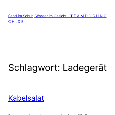
Zum
Inhalt
Sand im Schuh, Wasser im Gesicht – T E A M D O C H N O
springen
C H . D E
Schlagwort:
Ladegerät
Kabelsalat