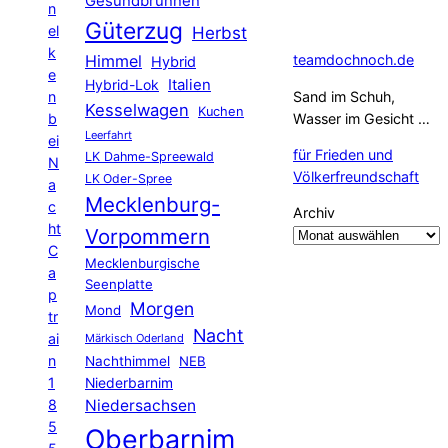
Gesundbrunnen
n
Güterzug
el
Herbst
k
Himmel
teamdochnoch.de
Hybrid
e
Hybrid-Lok
Italien
n
Sand im Schuh,
Kesselwagen
Kuchen
b
Wasser im Gesicht …
Leerfahrt
ei
für Frieden und
LK Dahme-Spreewald
N
Völkerfreundschaft
LK Oder-Spree
a
Mecklenburg-
c
Archiv
ht
Vorpommern
C
Mecklenburgische
a
Seenplatte
p
Morgen
Mond
tr
Nacht
ai
Märkisch Oderland
n
Nachthimmel
NEB
1
Niederbarnim
8
Niedersachsen
5
Oberbarnim