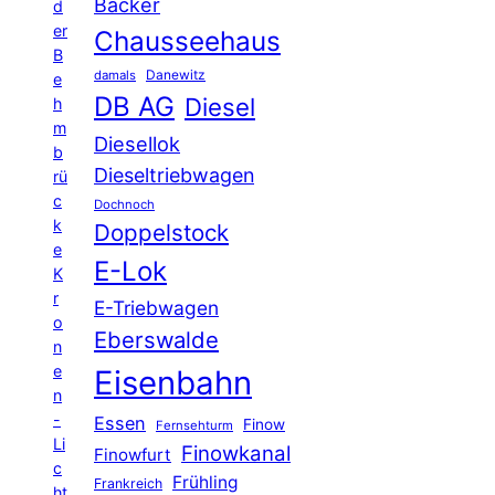
Bäcker
d
er
Chausseehaus
B
Danewitz
damals
e
DB AG
Diesel
h
m
Diesellok
b
Dieseltriebwagen
rü
c
Dochnoch
k
Doppelstock
e
E-Lok
K
r
E-Triebwagen
o
Eberswalde
n
e
Eisenbahn
n
-
Essen
Finow
Fernsehturm
Li
Finowkanal
Finowfurt
c
Frühling
Frankreich
ht