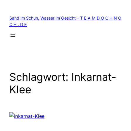
Zum
Inhalt
Sand im Schuh, Wasser im Gesicht – T E A M D O C H N O
springen
C H . D E
Schlagwort:
Inkarnat-
Klee