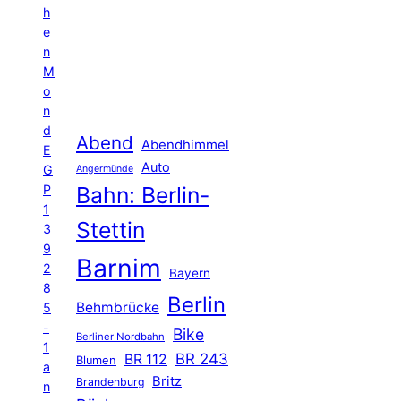
h
e
n
M
o
n
d
Abend
Abendhimmel
E
Auto
G
Angermünde
P
Bahn: Berlin-
1
Stettin
3
9
Barnim
2
Bayern
8
Berlin
Behmbrücke
5
-
Bike
Berliner Nordbahn
1
BR 243
BR 112
Blumen
a
Britz
Brandenburg
n