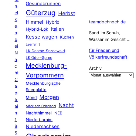
Gesundbrunnen
n
Güterzug
el
Herbst
k
Himmel
teamdochnoch.de
Hybrid
e
Hybrid-Lok
Italien
n
Sand im Schuh,
Kesselwagen
Kuchen
b
Wasser im Gesicht …
Leerfahrt
ei
für Frieden und
LK Dahme-Spreewald
N
Völkerfreundschaft
LK Oder-Spree
a
Mecklenburg-
c
Archiv
ht
Vorpommern
C
Mecklenburgische
a
Seenplatte
p
Morgen
Mond
tr
Nacht
ai
Märkisch Oderland
n
Nachthimmel
NEB
1
Niederbarnim
8
Niedersachsen
5