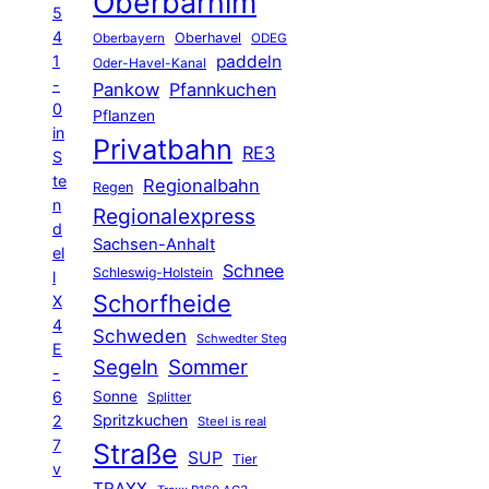
Oberbarnim
5
4
Oberhavel
Oberbayern
ODEG
1
paddeln
Oder-Havel-Kanal
-
Pankow
Pfannkuchen
0
Pflanzen
in
Privatbahn
RE3
S
te
Regionalbahn
Regen
n
Regionalexpress
d
Sachsen-Anhalt
el
Schnee
Schleswig-Holstein
l
Schorfheide
X
4
Schweden
Schwedter Steg
E
Segeln
Sommer
-
6
Sonne
Splitter
Spritzkuchen
2
Steel is real
7
Straße
SUP
Tier
v
TRAXX