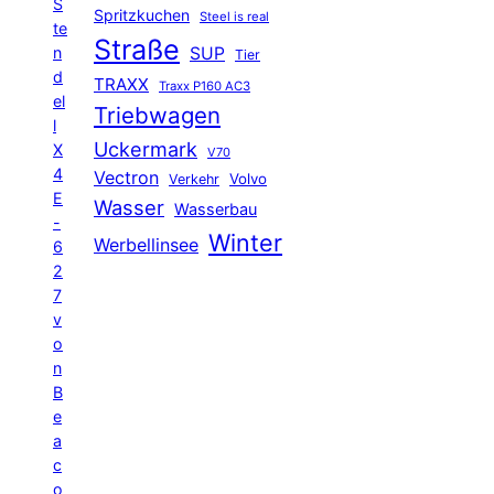
S
Spritzkuchen
Steel is real
te
Straße
n
SUP
Tier
d
TRAXX
Traxx P160 AC3
el
Triebwagen
l
Uckermark
X
V70
4
Vectron
Volvo
Verkehr
E
Wasser
Wasserbau
-
Winter
Werbellinsee
6
2
7
v
o
n
B
e
a
c
o