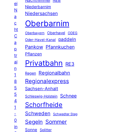
Nachthimmel
NEB
ei
Niederbarnim
N
Niedersachsen
a
Oberbarnim
c
ht
Oberhavel
Oberbayern
ODEG
C
paddeln
Oder-Havel-Kanal
a
Pankow
Pfannkuchen
p
Pflanzen
tr
Privatbahn
ai
RE3
n
Regionalbahn
Regen
1
Regionalexpress
8
5
Sachsen-Anhalt
5
Schnee
Schleswig-Holstein
4
Schorfheide
1
Schweden
-
Schwedter Steg
0
Segeln
Sommer
in
Sonne
Splitter