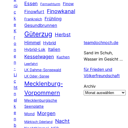
Essen
Finow
Fernsehturm
rü
Finowkanal
Finowfurt
c
k
Frühling
Frankreich
e
Gesundbrunnen
K
Güterzug
Herbst
r
Himmel
teamdochnoch.de
Hybrid
o
Hybrid-Lok
Italien
n
Sand im Schuh,
e
Kesselwagen
Kuchen
Wasser im Gesicht …
n
Leerfahrt
-
für Frieden und
LK Dahme-Spreewald
Li
Völkerfreundschaft
LK Oder-Spree
c
Mecklenburg-
Archiv
ht
Vorpommern
n
el
Mecklenburgische
k
Seenplatte
e
Morgen
Mond
n
Nacht
Märkisch Oderland
b