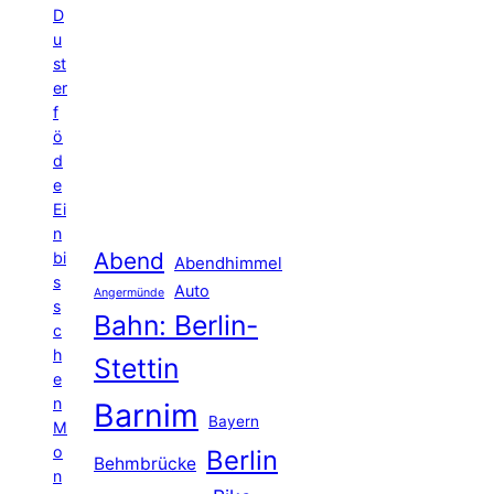
D
u
st
er
f
ö
d
e
Ei
n
Abend
bi
Abendhimmel
s
Auto
Angermünde
s
Bahn: Berlin-
c
h
Stettin
e
n
Barnim
Bayern
M
o
Berlin
Behmbrücke
n