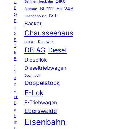
Bike
d
Berliner Nordbahn
E
BR 243
BR 112
Blumen
G
Britz
Brandenburg
P
Bäcker
1
Chausseehaus
3
9
Danewitz
damals
2
DB AG
Diesel
8
5
Diesellok
-
Dieseltriebwagen
1
Dochnoch
a
Doppelstock
n
d
E-Lok
er
E-Triebwagen
B
e
Eberswalde
h
Eisenbahn
m
b