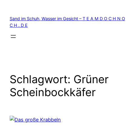
Zum
Inhalt
Sand im Schuh, Wasser im Gesicht – T E A M D O C H N O
springen
C H . D E
Schlagwort:
Grüner
Scheinbockkäfer