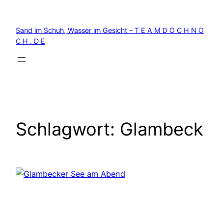
Zum
Inhalt
Sand im Schuh, Wasser im Gesicht – T E A M D O C H N O
springen
C H . D E
Schlagwort:
Glambeck