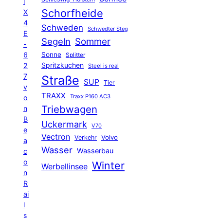
l
Schorfheide
X
4
Schweden
Schwedter Steg
E
Segeln
Sommer
-
6
Sonne
Splitter
Spritzkuchen
2
Steel is real
7
Straße
SUP
Tier
v
TRAXX
Traxx P160 AC3
o
Triebwagen
n
B
Uckermark
V70
e
Vectron
Volvo
Verkehr
a
Wasser
Wasserbau
c
o
Winter
Werbellinsee
n
R
ai
l
s