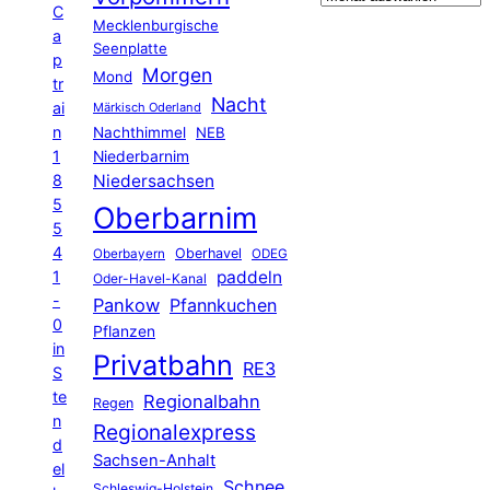
C
Mecklenburgische
a
Seenplatte
p
Morgen
Mond
tr
Nacht
ai
Märkisch Oderland
n
Nachthimmel
NEB
1
Niederbarnim
8
Niedersachsen
5
Oberbarnim
5
4
Oberhavel
Oberbayern
ODEG
1
paddeln
Oder-Havel-Kanal
-
Pankow
Pfannkuchen
0
Pflanzen
in
Privatbahn
RE3
S
te
Regionalbahn
Regen
n
Regionalexpress
d
Sachsen-Anhalt
el
Schnee
Schleswig-Holstein