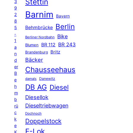
Stettin
3
9
Barnim
2
Bayern
8
Berlin
Behmbrücke
5
-
Bike
Berliner Nordbahn
1
BR 243
BR 112
Blumen
a
Britz
Brandenburg
n
Bäcker
d
er
Chausseehaus
B
Danewitz
damals
e
DB AG
Diesel
h
m
Diesellok
b
Dieseltriebwagen
rü
c
Dochnoch
k
Doppelstock
e
E-Lok
K