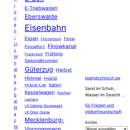
r
E-Triebwagen
o
Eberswalde
n
e
Eisenbahn
n
-
Essen
Finow
Fernsehturm
Li
Finowkanal
Finowfurt
c
Frühling
Frankreich
ht
Gesundbrunnen
n
Güterzug
el
Herbst
k
Himmel
teamdochnoch.de
Hybrid
e
Hybrid-Lok
Italien
n
Sand im Schuh,
Kesselwagen
Kuchen
b
Wasser im Gesicht …
Leerfahrt
ei
für Frieden und
LK Dahme-Spreewald
N
Völkerfreundschaft
LK Oder-Spree
a
Mecklenburg-
c
Archiv
ht
Vorpommern