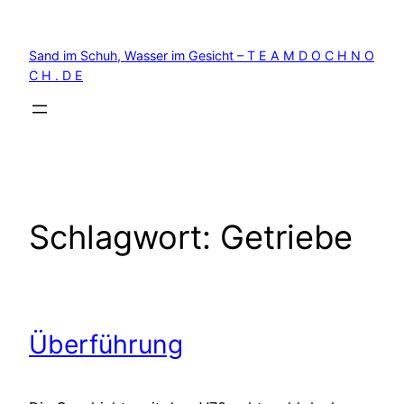
Zum
Inhalt
Sand im Schuh, Wasser im Gesicht – T E A M D O C H N O
springen
C H . D E
Schlagwort:
Getriebe
Überführung