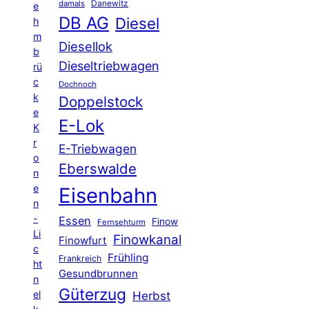
Danewitz
damals
e
DB AG
Diesel
h
m
Diesellok
b
Dieseltriebwagen
rü
c
Dochnoch
k
Doppelstock
e
E-Lok
K
r
E-Triebwagen
o
Eberswalde
n
e
Eisenbahn
n
-
Essen
Finow
Fernsehturm
Li
Finowkanal
Finowfurt
c
Frühling
Frankreich
ht
Gesundbrunnen
n
Güterzug
el
Herbst