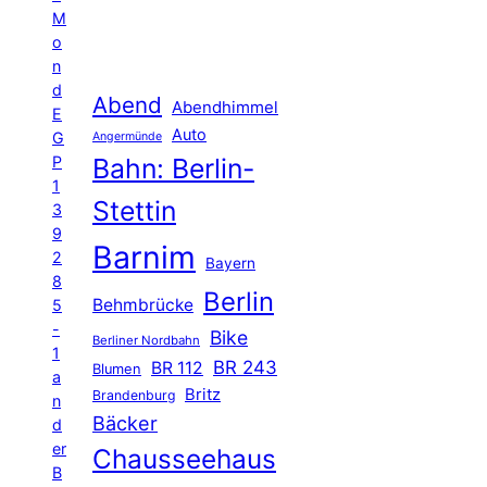
M
o
n
d
Abend
Abendhimmel
E
Auto
G
Angermünde
P
Bahn: Berlin-
1
Stettin
3
9
Barnim
2
Bayern
8
Berlin
Behmbrücke
5
-
Bike
Berliner Nordbahn
1
BR 243
BR 112
Blumen
a
Britz
Brandenburg
n
Bäcker
d
er
Chausseehaus
B