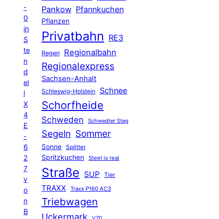
-
Pankow
Pfannkuchen
0
Pflanzen
in
Privatbahn
RE3
S
te
Regionalbahn
Regen
n
Regionalexpress
d
Sachsen-Anhalt
el
Schnee
Schleswig-Holstein
l
Schorfheide
X
4
Schweden
Schwedter Steg
E
Segeln
Sommer
-
6
Sonne
Splitter
Spritzkuchen
2
Steel is real
7
Straße
SUP
Tier
v
TRAXX
Traxx P160 AC3
o
Triebwagen
n
B
Uckermark
V70