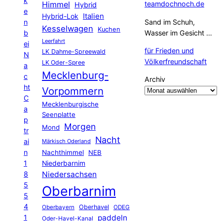
k
Himmel
teamdochnoch.de
Hybrid
e
Hybrid-Lok
Italien
n
Sand im Schuh,
Kesselwagen
Kuchen
b
Wasser im Gesicht …
Leerfahrt
ei
für Frieden und
LK Dahme-Spreewald
N
Völkerfreundschaft
LK Oder-Spree
a
Mecklenburg-
c
Archiv
ht
Vorpommern
C
Mecklenburgische
a
Seenplatte
p
Morgen
Mond
tr
Nacht
ai
Märkisch Oderland
n
Nachthimmel
NEB
1
Niederbarnim
8
Niedersachsen
5
Oberbarnim
5
4
Oberhavel
Oberbayern
ODEG
1
paddeln
Oder-Havel-Kanal