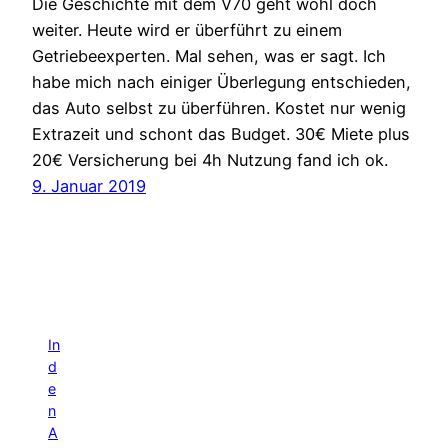
Die Geschichte mit dem V70 geht wohl doch
weiter. Heute wird er überführt zu einem
Getriebeexperten. Mal sehen, was er sagt. Ich
habe mich nach einiger Überlegung entschieden,
das Auto selbst zu überführen. Kostet nur wenig
Extrazeit und schont das Budget. 30€ Miete plus
20€ Versicherung bei 4h Nutzung fand ich ok.
9. Januar 2019
In
d
e
n
A