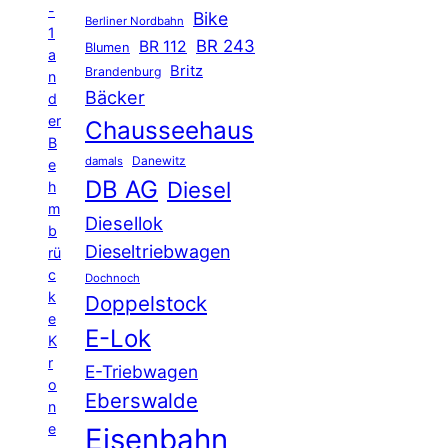
-
Bike
Berliner Nordbahn
1
BR 243
BR 112
Blumen
a
Britz
Brandenburg
n
Bäcker
d
er
Chausseehaus
B
Danewitz
damals
e
DB AG
Diesel
h
m
Diesellok
b
Dieseltriebwagen
rü
c
Dochnoch
k
Doppelstock
e
E-Lok
K
r
E-Triebwagen
o
Eberswalde
n
e
Eisenbahn