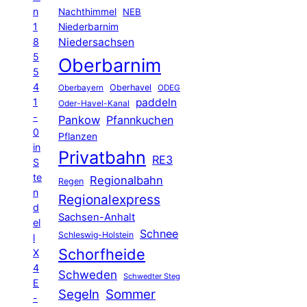
n
Nachthimmel
NEB
1
Niederbarnim
8
Niedersachsen
5
Oberbarnim
5
4
Oberhavel
Oberbayern
ODEG
1
paddeln
Oder-Havel-Kanal
-
Pankow
Pfannkuchen
0
Pflanzen
in
Privatbahn
RE3
S
te
Regionalbahn
Regen
n
Regionalexpress
d
Sachsen-Anhalt
el
Schnee
Schleswig-Holstein
l
Schorfheide
X
4
Schweden
Schwedter Steg
E
Segeln
Sommer
-