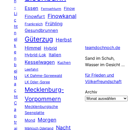
n
-
Essen
Finow
Fernsehturm
Li
Finowkanal
Finowfurt
c
Frühling
Frankreich
ht
Gesundbrunnen
n
Güterzug
el
Herbst
k
Himmel
teamdochnoch.de
Hybrid
e
Hybrid-Lok
Italien
n
Sand im Schuh,
Kesselwagen
Kuchen
b
Wasser im Gesicht …
Leerfahrt
ei
für Frieden und
LK Dahme-Spreewald
N
Völkerfreundschaft
LK Oder-Spree
a
Mecklenburg-
c
Archiv
ht
Vorpommern
C
Mecklenburgische
a
Seenplatte
p
Morgen
Mond
tr
Nacht
ai
Märkisch Oderland