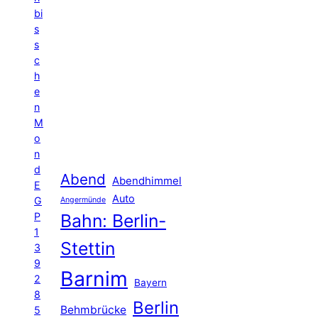
bi
s
s
c
h
e
n
M
o
n
d
Abend
Abendhimmel
E
Auto
G
Angermünde
P
Bahn: Berlin-
1
Stettin
3
9
Barnim
2
Bayern
8
Berlin
Behmbrücke
5