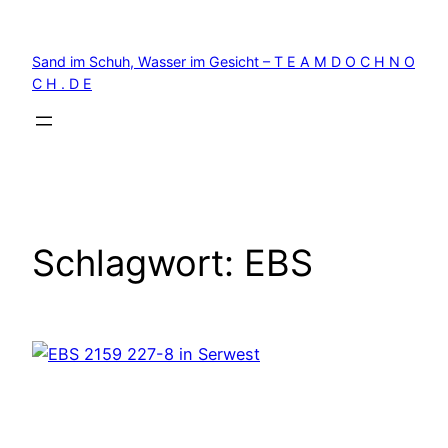
Zum
Inhalt
Sand im Schuh, Wasser im Gesicht – T E A M D O C H N O
springen
C H . D E
Schlagwort:
EBS