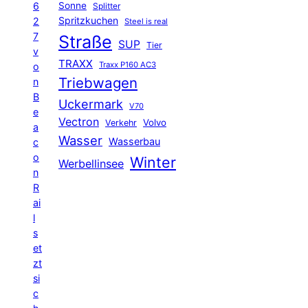
6
Sonne
Splitter
Spritzkuchen
2
Steel is real
7
Straße
SUP
Tier
v
TRAXX
Traxx P160 AC3
o
Triebwagen
n
B
Uckermark
V70
e
Vectron
Volvo
Verkehr
a
Wasser
Wasserbau
c
o
Winter
Werbellinsee
n
R
ai
l
s
et
zt
si
c