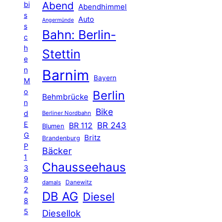
Abend
bi
Abendhimmel
s
Auto
Angermünde
s
Bahn: Berlin-
c
h
Stettin
e
n
Barnim
Bayern
M
o
Berlin
Behmbrücke
n
Bike
d
Berliner Nordbahn
E
BR 243
BR 112
Blumen
G
Britz
Brandenburg
P
Bäcker
1
Chausseehaus
3
9
Danewitz
damals
2
DB AG
Diesel
8
5
Diesellok