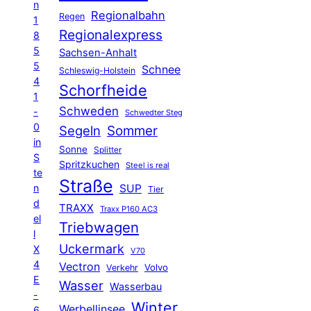
n
Regionalbahn
Regen
1
Regionalexpress
8
5
Sachsen-Anhalt
5
Schnee
Schleswig-Holstein
4
Schorfheide
1
Schweden
-
Schwedter Steg
0
Segeln
Sommer
in
Sonne
Splitter
S
Spritzkuchen
Steel is real
te
Straße
n
SUP
Tier
d
TRAXX
Traxx P160 AC3
el
Triebwagen
l
Uckermark
X
V70
4
Vectron
Volvo
Verkehr
E
Wasser
Wasserbau
-
Winter
Werbellinsee
6