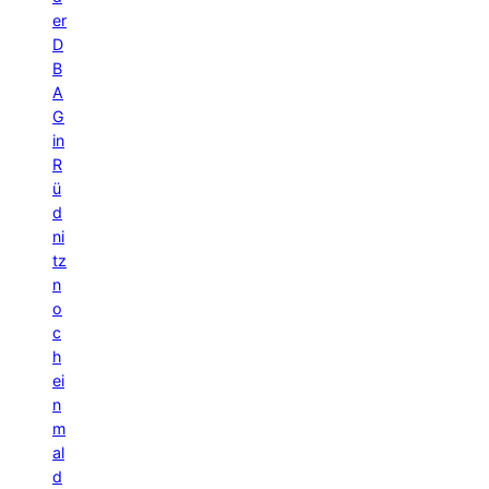
er
D
B
A
G
in
R
ü
d
ni
tz
n
o
c
h
ei
n
m
al
d