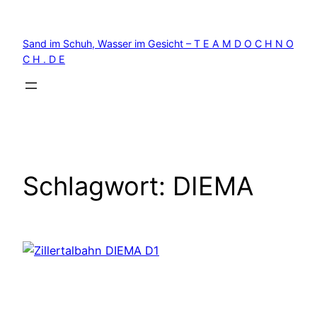
Zum
Inhalt
Sand im Schuh, Wasser im Gesicht – T E A M D O C H N O
springen
C H . D E
Schlagwort:
DIEMA