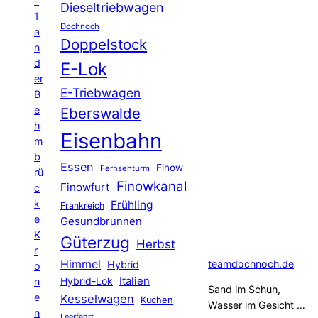
-
Dieseltriebwagen
1
Dochnoch
a
Doppelstock
n
d
E-Lok
er
E-Triebwagen
B
e
Eberswalde
h
Eisenbahn
m
b
Essen
Finow
Fernsehturm
rü
Finowkanal
Finowfurt
c
k
Frühling
Frankreich
e
Gesundbrunnen
K
Güterzug
Herbst
r
Himmel
teamdochnoch.de
Hybrid
o
Hybrid-Lok
Italien
n
Sand im Schuh,
e
Kesselwagen
Kuchen
Wasser im Gesicht …
n
Leerfahrt