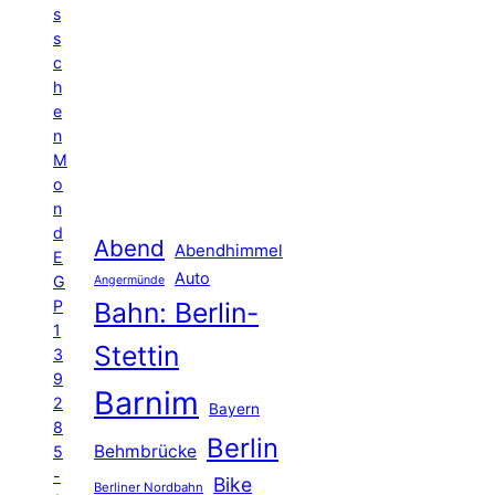
s
s
c
h
e
n
M
o
n
d
Abend
Abendhimmel
E
Auto
G
Angermünde
P
Bahn: Berlin-
1
Stettin
3
9
Barnim
2
Bayern
8
Berlin
Behmbrücke
5
-
Bike
Berliner Nordbahn