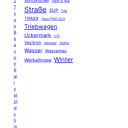
Spritzkuchen
2
Steel is real
7
Straße
SUP
Tier
v
TRAXX
Traxx P160 AC3
o
Triebwagen
n
B
Uckermark
V70
e
Vectron
Volvo
Verkehr
a
Wasser
Wasserbau
c
o
Winter
Werbellinsee
n
R
ai
l
s
et
zt
si
c
h
m