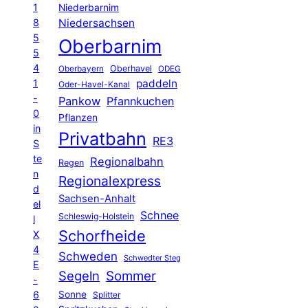
1
Niederbarnim
8
Niedersachsen
5
Oberbarnim
5
4
Oberhavel
Oberbayern
ODEG
1
paddeln
Oder-Havel-Kanal
-
Pankow
Pfannkuchen
0
Pflanzen
in
Privatbahn
RE3
S
te
Regionalbahn
Regen
n
Regionalexpress
d
Sachsen-Anhalt
el
Schnee
Schleswig-Holstein
l
Schorfheide
X
4
Schweden
Schwedter Steg
E
Segeln
Sommer
-
6
Sonne
Splitter