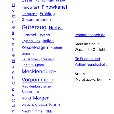
Finow
Fernsehturm
Li
Finowkanal
Finowfurt
c
Frühling
Frankreich
ht
Gesundbrunnen
n
Güterzug
el
Herbst
k
Himmel
teamdochnoch.de
Hybrid
e
Hybrid-Lok
Italien
n
Sand im Schuh,
Kesselwagen
Kuchen
b
Wasser im Gesicht …
Leerfahrt
ei
für Frieden und
LK Dahme-Spreewald
N
Völkerfreundschaft
LK Oder-Spree
a
Mecklenburg-
c
Archiv
ht
Vorpommern
C
Mecklenburgische
a
Seenplatte
p
Morgen
Mond
tr
Nacht
ai
Märkisch Oderland
n
Nachthimmel
NEB