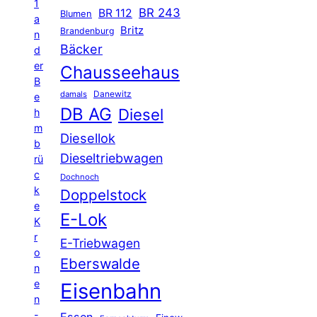
1
BR 243
BR 112
Blumen
a
Britz
Brandenburg
n
Bäcker
d
er
Chausseehaus
B
Danewitz
damals
e
DB AG
Diesel
h
m
Diesellok
b
Dieseltriebwagen
rü
c
Dochnoch
k
Doppelstock
e
E-Lok
K
r
E-Triebwagen
o
Eberswalde
n
e
Eisenbahn
n
-
Essen