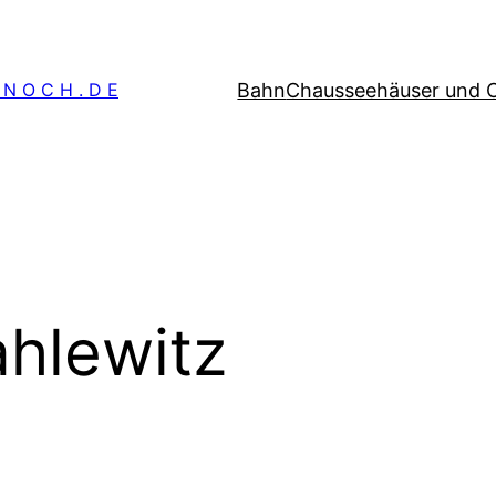
Bahn
Chausseehäuser und 
 N O C H . D E
hlewitz