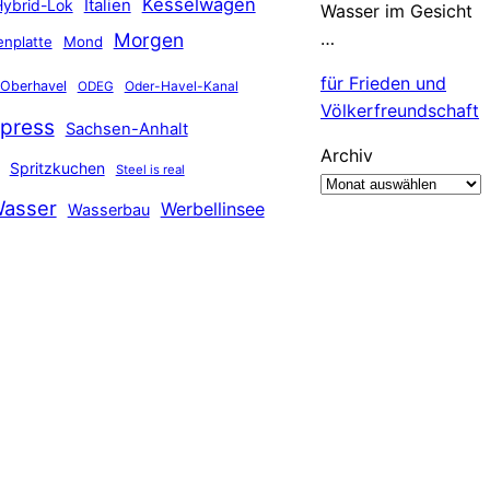
Kesselwagen
Hybrid-Lok
Italien
Wasser im Gesicht
…
Morgen
nplatte
Mond
für Frieden und
Oberhavel
Oder-Havel-Kanal
ODEG
Völkerfreundschaft
press
Sachsen-Anhalt
Archiv
Spritzkuchen
Steel is real
asser
Werbellinsee
Wasserbau