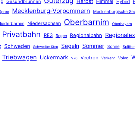
Güterzug
Herbst
Himmel
ng
Gesundbrunnen
Hybrid
Mecklenburg-Vorpommern
Mecklenburgische See
Spree
Oberbarnim
Niedersachsen
iederbarnim
Oberbayern
Privatbahn
Regionalex
RE3
Regionalbahn
Regen
e
Segeln
Sommer
Schweden
Sonne
Splitter
Schwedter Steg
Triebwagen
Uckermark
W
Vectron
Volvo
Verkehr
V70