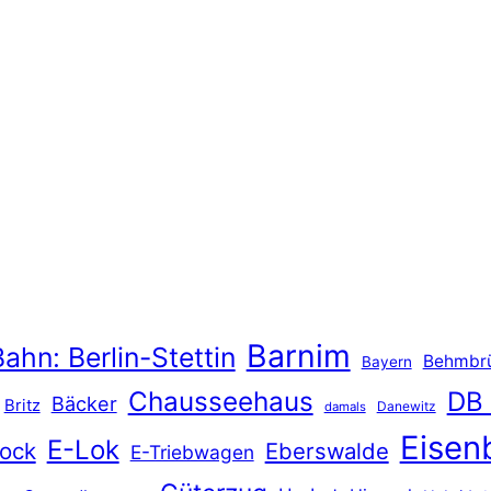
Barnim
ahn: Berlin-Stettin
Behmbr
Bayern
Chausseehaus
DB
Bäcker
Britz
Danewitz
damals
Eisen
E-Lok
ock
Eberswalde
E-Triebwagen