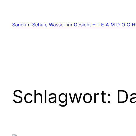
Zum
Inhalt
springen
Sand im Schuh, Wasser im Gesicht – T E A M D O C H
Schlagwort:
Da