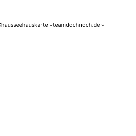
Chausseehauskarte
teamdochnoch.de