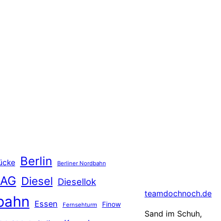
Berlin
ücke
Berliner Nordbahn
 AG
Diesel
Diesellok
teamdochnoch.de
bahn
Essen
Finow
Fernsehturm
Sand im Schuh,