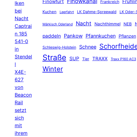
Finowkanal
Finowfurt
Frühli
Frankreich
lken
bei
Kuchen
LK Dahme-Spreewald
LK Oder-
Leerfahrt
Nacht
Nacht
Nachthimmel
NEB
N
Märkisch Oderland
Captrai
n 185
Pankow
Pfannkuchen
paddeln
Pflanzen
541-0
Schorfheid
Schnee
Schleswig-Holstein
in
Straße
Stendel
SUP
TRAXX
Tier
Traxx P160 AC3
l
Winter
X4E-
627
von
Beacon
Rail
setzt
sich
mit
ihrem