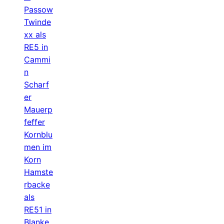
Passow
Twinde
xx als
RE5 in
Cammi
n
Scharf
er
Mauerp
feffer
Kornblu
men im
Korn
Hamste
rbacke
als
RE51 in
Blanke