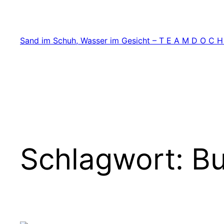
Zum
Inhalt
springen
Sand im Schuh, Wasser im Gesicht – T E A M D O C H
Schlagwort:
Bu