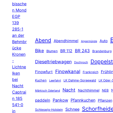
bissche
n Mond
EGP
139
285-1
an der
B
Abend
Abendhimmel
Auto
Behmbr
Angermünde
ücke
Bike
BR 243
BR 112
Blumen
Brandenburg
Kronen
-
Doppelst
Dieseltriebwagen
Dochnoch
Lichtne
Finowkanal
Finowfurt
Frühli
Frankreich
lken
bei
Kuchen
LK Dahme-Spreewald
LK Oder-
Leerfahrt
Nacht
Nacht
Nachthimmel
NEB
N
Märkisch Oderland
Captrai
n 185
Pankow
Pfannkuchen
paddeln
Pflanzen
541-0
Schorfheid
Schnee
Schleswig-Holstein
in