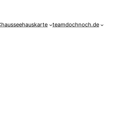
Chausseehauskarte
teamdochnoch.de