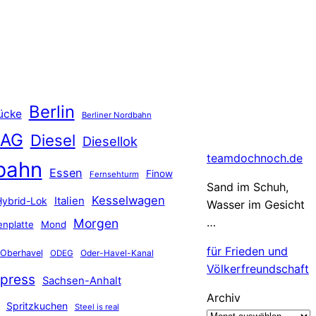
Berlin
ücke
Berliner Nordbahn
 AG
Diesel
Diesellok
teamdochnoch.de
bahn
Essen
Finow
Fernsehturm
Sand im Schuh,
Kesselwagen
Hybrid-Lok
Italien
Wasser im Gesicht
…
Morgen
nplatte
Mond
für Frieden und
Oberhavel
Oder-Havel-Kanal
ODEG
Völkerfreundschaft
press
Sachsen-Anhalt
Archiv
Spritzkuchen
Steel is real