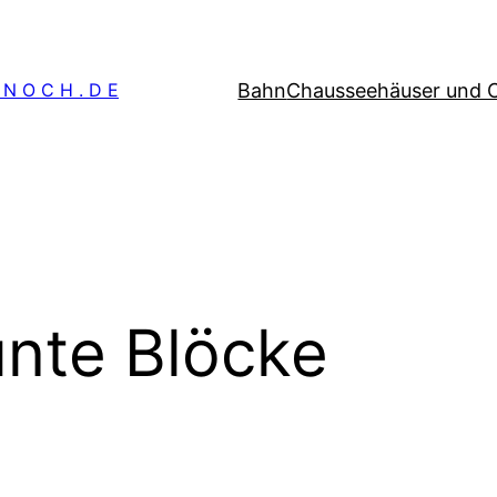
Bahn
Chausseehäuser und 
 N O C H . D E
nte Blöcke