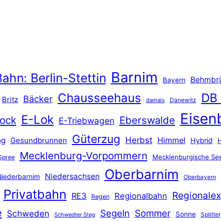
Barnim
ahn: Berlin-Stettin
Behmbr
Bayern
Chausseehaus
DB
Bäcker
Britz
Danewitz
damals
Eisen
E-Lok
ock
Eberswalde
E-Triebwagen
Güterzug
Herbst
Himmel
ng
Gesundbrunnen
Hybrid
Mecklenburg-Vorpommern
Mecklenburgische See
Spree
Oberbarnim
Niedersachsen
iederbarnim
Oberbayern
Privatbahn
Regionalex
RE3
Regionalbahn
Regen
e
Segeln
Sommer
Schweden
Sonne
Splitter
Schwedter Steg