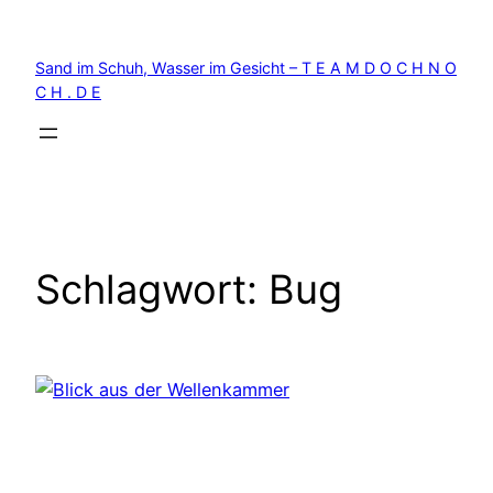
Zum
Inhalt
Sand im Schuh, Wasser im Gesicht – T E A M D O C H N O
springen
C H . D E
Schlagwort:
Bug