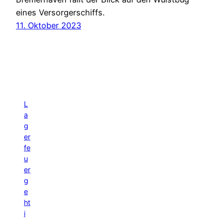
eines Versorgerschiffs.
11. Oktober 2023
L
a
g
er
fe
u
er
g
e
ht
i