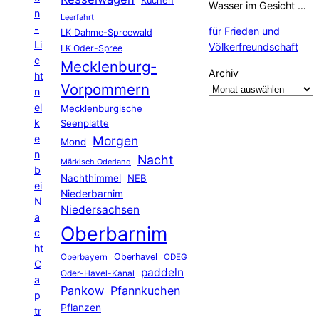
Kuchen
Wasser im Gesicht …
n
Leerfahrt
-
für Frieden und
LK Dahme-Spreewald
Li
Völkerfreundschaft
LK Oder-Spree
c
Mecklenburg-
Archiv
ht
Vorpommern
n
el
Mecklenburgische
k
Seenplatte
e
Morgen
Mond
n
Nacht
Märkisch Oderland
b
Nachthimmel
NEB
ei
Niederbarnim
N
Niedersachsen
a
Oberbarnim
c
ht
Oberhavel
Oberbayern
ODEG
C
paddeln
Oder-Havel-Kanal
a
Pankow
Pfannkuchen
p
Pflanzen
tr