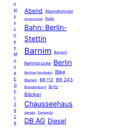
n
Abend
bi
Abendhimmel
s
Auto
Angermünde
s
Bahn: Berlin-
c
h
Stettin
e
n
Barnim
Bayern
M
o
Berlin
Behmbrücke
n
Bike
d
Berliner Nordbahn
E
BR 243
BR 112
Blumen
G
Britz
Brandenburg
P
Bäcker
1
Chausseehaus
3
9
Danewitz
damals
2
DB AG
Diesel
8