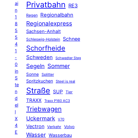
Privatbahn
ai
RE3
n
Regionalbahn
Regen
1
Regionalexpress
8
5
Sachsen-Anhalt
5
Schnee
Schleswig-Holstein
4
Schorfheide
1
Schweden
-
Schwedter Steg
0
Segeln
Sommer
in
Sonne
Splitter
S
Spritzkuchen
Steel is real
te
Straße
n
SUP
Tier
d
TRAXX
Traxx P160 AC3
el
Triebwagen
l
Uckermark
X
V70
4
Vectron
Volvo
Verkehr
E
Wasser
Wasserbau