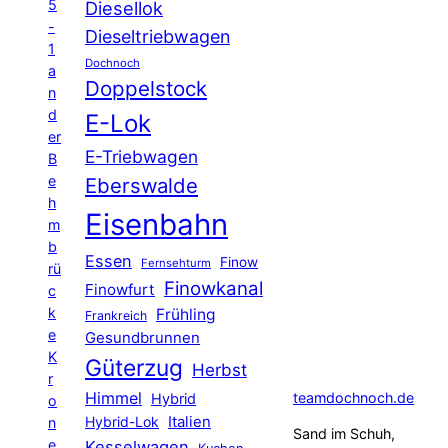
5
Diesellok
-
Dieseltriebwagen
1
Dochnoch
a
Doppelstock
n
d
E-Lok
er
E-Triebwagen
B
e
Eberswalde
h
Eisenbahn
m
b
Essen
Finow
Fernsehturm
rü
Finowkanal
Finowfurt
c
k
Frühling
Frankreich
e
Gesundbrunnen
K
Güterzug
Herbst
r
Himmel
teamdochnoch.de
Hybrid
o
Hybrid-Lok
Italien
n
Sand im Schuh,
e
Kesselwagen