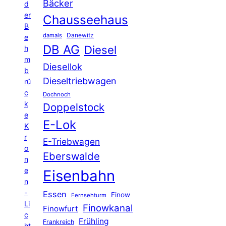
Bäcker
d
er
Chausseehaus
B
Danewitz
damals
e
DB AG
Diesel
h
m
Diesellok
b
Dieseltriebwagen
rü
c
Dochnoch
k
Doppelstock
e
E-Lok
K
r
E-Triebwagen
o
Eberswalde
n
e
Eisenbahn
n
-
Essen
Finow
Fernsehturm
Li
Finowkanal
Finowfurt
c
Frühling
Frankreich
ht