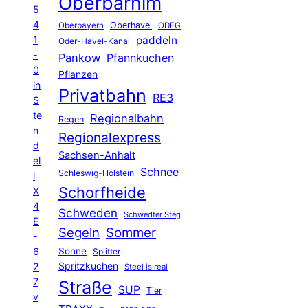
Oberbarnim
5
4
Oberhavel
Oberbayern
ODEG
1
paddeln
Oder-Havel-Kanal
-
Pankow
Pfannkuchen
0
Pflanzen
in
Privatbahn
RE3
S
te
Regionalbahn
Regen
n
Regionalexpress
d
Sachsen-Anhalt
el
Schnee
Schleswig-Holstein
l
Schorfheide
X
4
Schweden
Schwedter Steg
E
Segeln
Sommer
-
6
Sonne
Splitter
Spritzkuchen
2
Steel is real
7
Straße
SUP
Tier
v