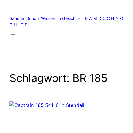
Zum
Inhalt
Sand im Schuh, Wasser im Gesicht – T E A M D O C H N O
springen
C H . D E
Schlagwort:
BR 185