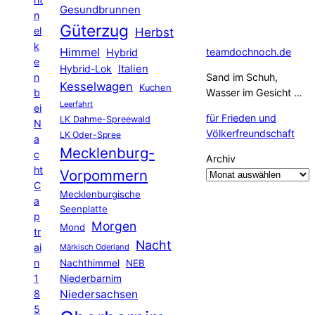
Gesundbrunnen
n
Güterzug
el
Herbst
k
Himmel
teamdochnoch.de
Hybrid
e
Hybrid-Lok
Italien
n
Sand im Schuh,
Kesselwagen
Kuchen
b
Wasser im Gesicht …
Leerfahrt
ei
für Frieden und
LK Dahme-Spreewald
N
Völkerfreundschaft
LK Oder-Spree
a
Mecklenburg-
c
Archiv
ht
Vorpommern
C
Mecklenburgische
a
Seenplatte
p
Morgen
Mond
tr
Nacht
ai
Märkisch Oderland
n
Nachthimmel
NEB
1
Niederbarnim
8
Niedersachsen
5