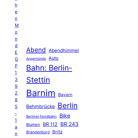
h
e
n
M
o
n
d
Abend
Abendhimmel
E
Auto
G
Angermünde
P
Bahn: Berlin-
1
Stettin
3
9
Barnim
2
Bayern
8
Berlin
Behmbrücke
5
-
Bike
Berliner Nordbahn
1
BR 243
BR 112
Blumen
a
Britz
Brandenburg
n