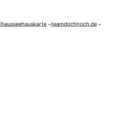
Chausseehauskarte
teamdochnoch.de