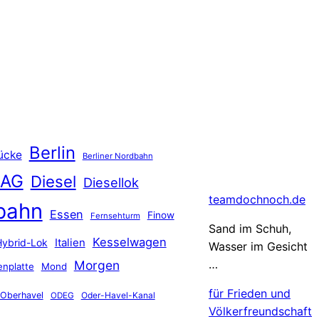
Berlin
ücke
Berliner Nordbahn
 AG
Diesel
Diesellok
teamdochnoch.de
bahn
Essen
Finow
Fernsehturm
Sand im Schuh,
Kesselwagen
Hybrid-Lok
Italien
Wasser im Gesicht
…
Morgen
nplatte
Mond
für Frieden und
Oberhavel
Oder-Havel-Kanal
ODEG
Völkerfreundschaft