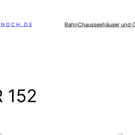
Bahn
Chausseehäuser und 
 N O C H . D E
 152