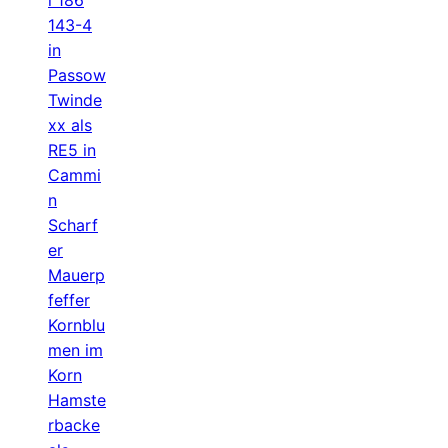
143-4
in
Passow
Twinde
xx als
RE5 in
Cammi
n
Scharf
er
Mauerp
feffer
Kornblu
men im
Korn
Hamste
rbacke