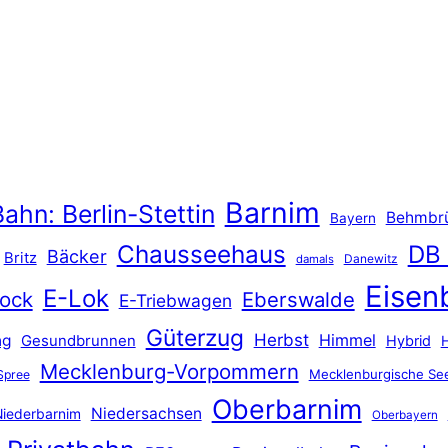
Barnim
ahn: Berlin-Stettin
Behmbr
Bayern
Chausseehaus
DB
Bäcker
Britz
Danewitz
damals
Eisen
E-Lok
ock
Eberswalde
E-Triebwagen
Güterzug
Herbst
Himmel
ng
Gesundbrunnen
Hybrid
Mecklenburg-Vorpommern
Mecklenburgische See
Spree
Oberbarnim
Niedersachsen
iederbarnim
Oberbayern