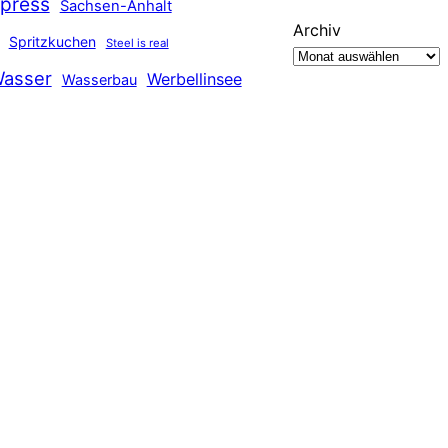
press
Sachsen-Anhalt
Archiv
Spritzkuchen
Steel is real
asser
Werbellinsee
Wasserbau