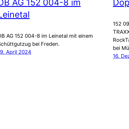
DB AG 152 004-8 im
Dop
Leinetal
152 09
TRAXX 
DB AG 152 004-8 im Leinetal mit einem
RockTa
Schüttgutzug bei Freden.
bei Mü
19. April 2024
16. D