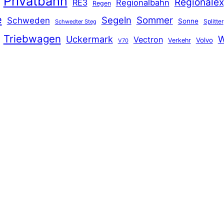
Privatbahn
Regionalex
RE3
Regionalbahn
Regen
e
Segeln
Sommer
Schweden
Sonne
Splitter
Schwedter Steg
Triebwagen
Uckermark
W
Vectron
Volvo
Verkehr
V70