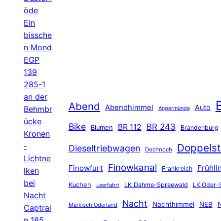
öde
Ein
bissche
n Mond
EGP
139
285-1
an der
B
Abend
Abendhimmel
Auto
Behmbr
Angermünde
ücke
Bike
BR 243
BR 112
Blumen
Brandenburg
Kronen
-
Doppelst
Dieseltriebwagen
Dochnoch
Lichtne
Finowkanal
Finowfurt
Frühli
Frankreich
lken
bei
Kuchen
LK Dahme-Spreewald
LK Oder-
Leerfahrt
Nacht
Nacht
Nachthimmel
NEB
N
Märkisch Oderland
Captrai
n 185