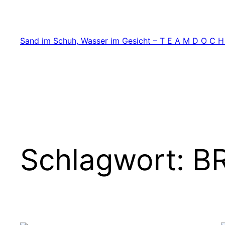
Zum
Inhalt
springen
Sand im Schuh, Wasser im Gesicht – T E A M D O C H
Schlagwort:
BR