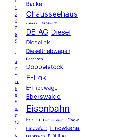
P
Bäcker
1
Chausseehaus
3
9
Danewitz
damals
2
DB AG
Diesel
8
5
Diesellok
-
Dieseltriebwagen
1
Dochnoch
a
Doppelstock
n
d
E-Lok
er
E-Triebwagen
B
e
Eberswalde
h
Eisenbahn
m
b
Essen
Finow
Fernsehturm
rü
Finowkanal
Finowfurt
c
k
Frühling
Frankreich