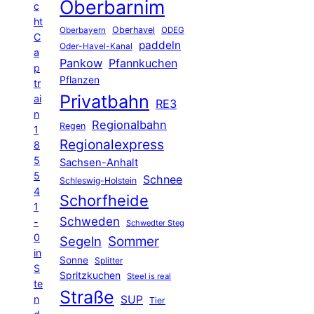
Oberbarnim
c
ht
Oberhavel
Oberbayern
ODEG
C
paddeln
Oder-Havel-Kanal
a
Pankow
Pfannkuchen
p
Pflanzen
tr
Privatbahn
ai
RE3
n
Regionalbahn
Regen
1
Regionalexpress
8
5
Sachsen-Anhalt
5
Schnee
Schleswig-Holstein
4
Schorfheide
1
Schweden
-
Schwedter Steg
0
Segeln
Sommer
in
Sonne
Splitter
S
Spritzkuchen
Steel is real
te
Straße
n
SUP
Tier