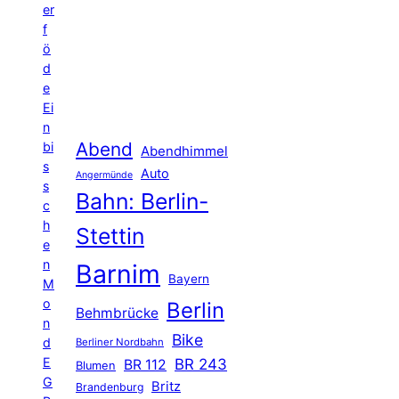
er
f
ö
d
e
Ei
n
Abend
bi
Abendhimmel
s
Auto
Angermünde
s
Bahn: Berlin-
c
h
Stettin
e
n
Barnim
Bayern
M
o
Berlin
Behmbrücke
n
Bike
d
Berliner Nordbahn
E
BR 243
BR 112
Blumen
G
Britz
Brandenburg