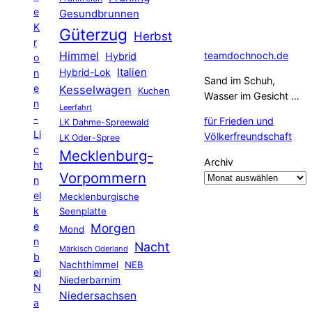
e
Gesundbrunnen
K
Güterzug
Herbst
r
Himmel
teamdochnoch.de
Hybrid
o
Hybrid-Lok
Italien
n
Sand im Schuh,
e
Kesselwagen
Kuchen
Wasser im Gesicht …
n
Leerfahrt
-
für Frieden und
LK Dahme-Spreewald
Li
Völkerfreundschaft
LK Oder-Spree
c
Mecklenburg-
Archiv
ht
Vorpommern
n
el
Mecklenburgische
k
Seenplatte
e
Morgen
Mond
n
Nacht
Märkisch Oderland
b
Nachthimmel
NEB
ei
Niederbarnim
N
Niedersachsen
a