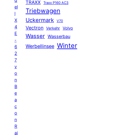
d
TRAXX
Traxx P160 AC3
el
Triebwagen
l
Uckermark
X
V70
4
Vectron
Volvo
Verkehr
E
Wasser
Wasserbau
-
Winter
Werbellinsee
6
2
7
v
o
n
B
e
a
c
o
n
R
ai