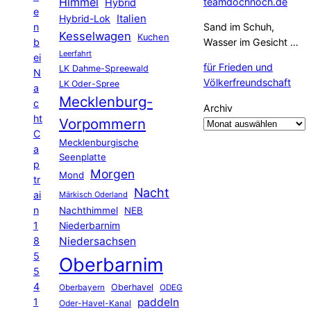
Himmel
teamdochnoch.de
Hybrid
e
Hybrid-Lok
Italien
n
Sand im Schuh,
Kesselwagen
Kuchen
b
Wasser im Gesicht …
Leerfahrt
ei
für Frieden und
LK Dahme-Spreewald
N
Völkerfreundschaft
LK Oder-Spree
a
Mecklenburg-
c
Archiv
ht
Vorpommern
C
Mecklenburgische
a
Seenplatte
p
Morgen
Mond
tr
Nacht
ai
Märkisch Oderland
n
Nachthimmel
NEB
1
Niederbarnim
8
Niedersachsen
5
Oberbarnim
5
4
Oberhavel
Oberbayern
ODEG
1
paddeln
Oder-Havel-Kanal