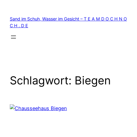
Zum
Inhalt
Sand im Schuh, Wasser im Gesicht – T E A M D O C H N O
springen
C H . D E
Schlagwort:
Biegen