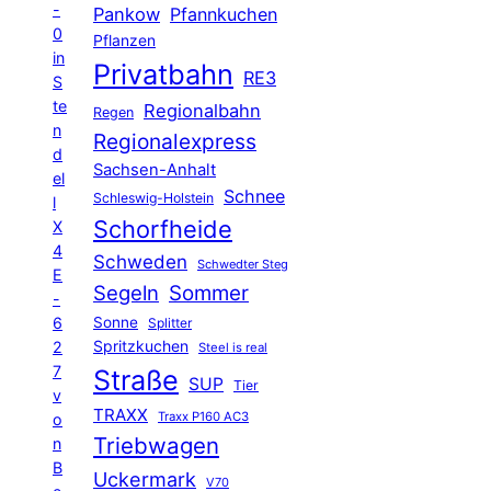
-
Pankow
Pfannkuchen
0
Pflanzen
in
Privatbahn
RE3
S
te
Regionalbahn
Regen
n
Regionalexpress
d
Sachsen-Anhalt
el
Schnee
Schleswig-Holstein
l
Schorfheide
X
4
Schweden
Schwedter Steg
E
Segeln
Sommer
-
6
Sonne
Splitter
Spritzkuchen
2
Steel is real
7
Straße
SUP
Tier
v
TRAXX
Traxx P160 AC3
o
Triebwagen
n
B
Uckermark
V70