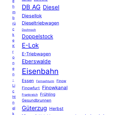
e
DB AG
Diesel
h
m
Diesellok
b
Dieseltriebwagen
rü
c
Dochnoch
k
Doppelstock
e
E-Lok
K
r
E-Triebwagen
o
Eberswalde
n
e
Eisenbahn
n
-
Essen
Finow
Fernsehturm
Li
Finowkanal
Finowfurt
c
Frühling
Frankreich
ht
Gesundbrunnen
n
Güterzug
el
Herbst
k