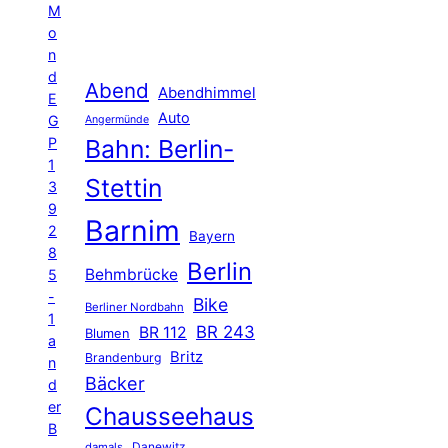
M
o
n
d
Abend
Abendhimmel
E
Auto
G
Angermünde
P
Bahn: Berlin-
1
Stettin
3
9
Barnim
2
Bayern
8
Berlin
Behmbrücke
5
-
Bike
Berliner Nordbahn
1
BR 243
BR 112
Blumen
a
Britz
Brandenburg
n
Bäcker
d
er
Chausseehaus
B
Danewitz
damals