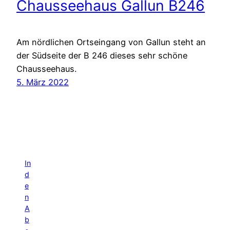
Chausseehaus Gallun B246
Am nördlichen Ortseingang von Gallun steht an
der Südseite der B 246 dieses sehr schöne
Chausseehaus.
5. März 2022
In
d
e
n
A
b