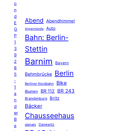
o
n
d
Abend
Abendhimmel
E
Auto
G
Angermünde
P
Bahn: Berlin-
1
Stettin
3
9
Barnim
2
Bayern
8
Berlin
Behmbrücke
5
-
Bike
Berliner Nordbahn
1
BR 243
BR 112
Blumen
a
Britz
Brandenburg
n
Bäcker
d
er
Chausseehaus
B
Danewitz
damals
e