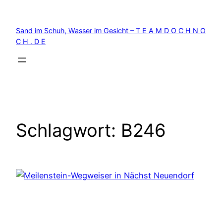
Zum
Inhalt
Sand im Schuh, Wasser im Gesicht – T E A M D O C H N O
springen
C H . D E
Schlagwort:
B246