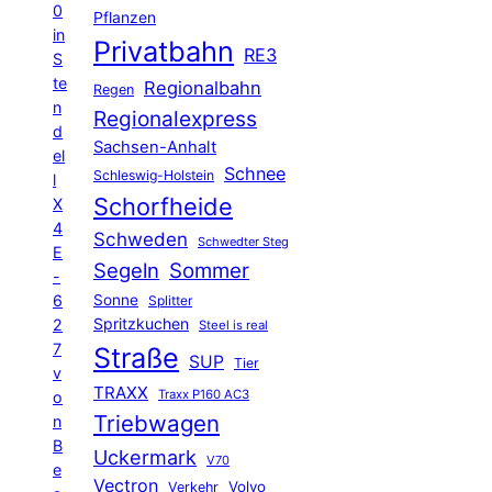
0
Pflanzen
in
Privatbahn
RE3
S
te
Regionalbahn
Regen
n
Regionalexpress
d
Sachsen-Anhalt
el
Schnee
Schleswig-Holstein
l
Schorfheide
X
4
Schweden
Schwedter Steg
E
Segeln
Sommer
-
6
Sonne
Splitter
Spritzkuchen
2
Steel is real
7
Straße
SUP
Tier
v
TRAXX
Traxx P160 AC3
o
Triebwagen
n
B
Uckermark
V70
e
Vectron
Volvo
Verkehr