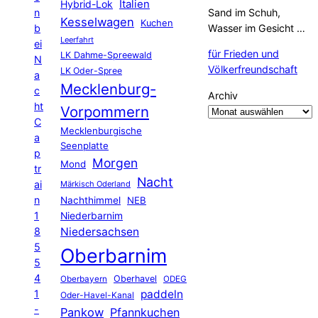
Hybrid-Lok
Italien
n
Sand im Schuh,
Kesselwagen
Kuchen
b
Wasser im Gesicht …
Leerfahrt
ei
für Frieden und
LK Dahme-Spreewald
N
Völkerfreundschaft
LK Oder-Spree
a
Mecklenburg-
c
Archiv
ht
Vorpommern
C
Mecklenburgische
a
Seenplatte
p
Morgen
Mond
tr
Nacht
ai
Märkisch Oderland
n
Nachthimmel
NEB
1
Niederbarnim
8
Niedersachsen
5
Oberbarnim
5
4
Oberhavel
Oberbayern
ODEG
1
paddeln
Oder-Havel-Kanal
-
Pankow
Pfannkuchen