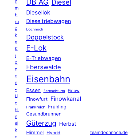
DB AG
Diesel
h
m
Diesellok
b
Dieseltriebwagen
rü
c
Dochnoch
k
Doppelstock
e
E-Lok
K
r
E-Triebwagen
o
Eberswalde
n
e
Eisenbahn
n
-
Essen
Finow
Fernsehturm
Li
Finowkanal
Finowfurt
c
Frühling
Frankreich
ht
Gesundbrunnen
n
Güterzug
el
Herbst
k
Himmel
teamdochnoch.de
Hybrid
e