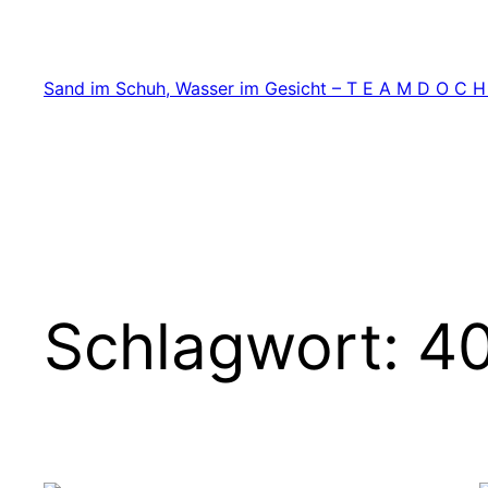
Zum
Inhalt
springen
Sand im Schuh, Wasser im Gesicht – T E A M D O C H
Schlagwort:
4