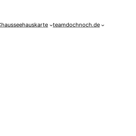
Chausseehauskarte
teamdochnoch.de