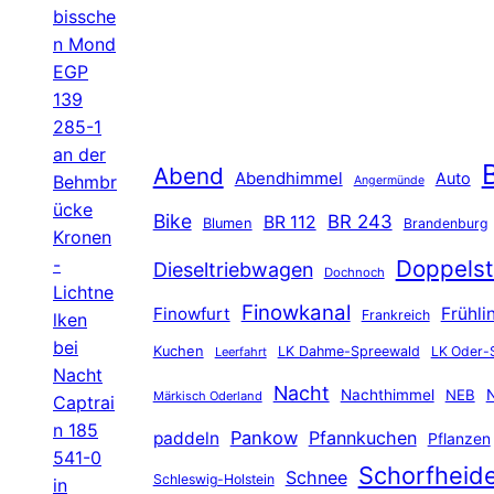
bissche
n Mond
EGP
139
285-1
an der
B
Abend
Abendhimmel
Auto
Behmbr
Angermünde
ücke
Bike
BR 243
BR 112
Blumen
Brandenburg
Kronen
-
Doppelst
Dieseltriebwagen
Dochnoch
Lichtne
Finowkanal
Finowfurt
Frühli
Frankreich
lken
bei
Kuchen
LK Dahme-Spreewald
LK Oder-
Leerfahrt
Nacht
Nacht
Nachthimmel
NEB
N
Märkisch Oderland
Captrai
n 185
Pankow
Pfannkuchen
paddeln
Pflanzen
541-0
Schorfheid
Schnee
Schleswig-Holstein
in