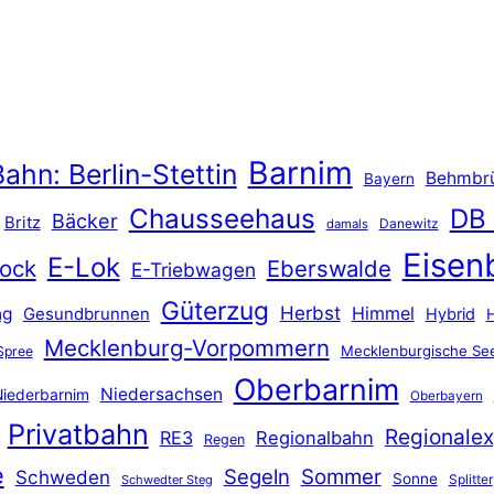
Barnim
ahn: Berlin-Stettin
Behmbr
Bayern
Chausseehaus
DB
Bäcker
Britz
Danewitz
damals
Eisen
E-Lok
ock
Eberswalde
E-Triebwagen
Güterzug
Herbst
Himmel
ng
Gesundbrunnen
Hybrid
Mecklenburg-Vorpommern
Mecklenburgische See
Spree
Oberbarnim
Niedersachsen
iederbarnim
Oberbayern
Privatbahn
Regionalex
RE3
Regionalbahn
Regen
e
Segeln
Sommer
Schweden
Sonne
Splitter
Schwedter Steg