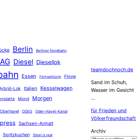
Berlin
ücke
Berliner Nordbahn
 AG
Diesel
Diesellok
teamdochnoch.de
bahn
Essen
Finow
Fernsehturm
Sand im Schuh,
Kesselwagen
Hybrid-Lok
Italien
Wasser im Gesicht
…
Morgen
nplatte
Mond
für Frieden und
Oberhavel
Oder-Havel-Kanal
ODEG
Völkerfreundschaft
press
Sachsen-Anhalt
Archiv
Spritzkuchen
Steel is real