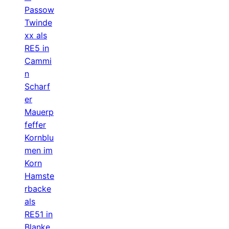
Passow
Twinde
xx als
RE5 in
Cammi
n
Scharf
er
Mauerp
feffer
Kornblu
men im
Korn
Hamste
rbacke
als
RE51 in
Blanke