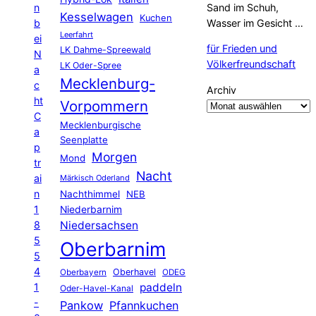
n
Sand im Schuh,
Kesselwagen
Kuchen
b
Wasser im Gesicht …
Leerfahrt
ei
für Frieden und
LK Dahme-Spreewald
N
Völkerfreundschaft
LK Oder-Spree
a
Mecklenburg-
c
Archiv
ht
Vorpommern
C
Mecklenburgische
a
Seenplatte
p
Morgen
Mond
tr
Nacht
ai
Märkisch Oderland
n
Nachthimmel
NEB
1
Niederbarnim
8
Niedersachsen
5
Oberbarnim
5
4
Oberhavel
Oberbayern
ODEG
1
paddeln
Oder-Havel-Kanal
-
Pankow
Pfannkuchen