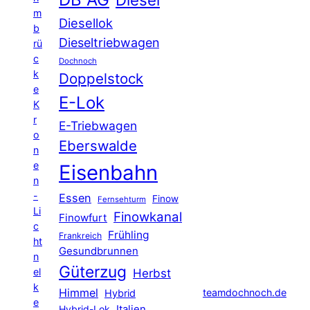
m
Diesellok
b
Dieseltriebwagen
rü
c
Dochnoch
k
Doppelstock
e
E-Lok
K
r
E-Triebwagen
o
Eberswalde
n
e
Eisenbahn
n
-
Essen
Finow
Fernsehturm
Li
Finowkanal
Finowfurt
c
Frühling
Frankreich
ht
Gesundbrunnen
n
Güterzug
el
Herbst
k
Himmel
teamdochnoch.de
Hybrid
e
Hybrid-Lok
Italien