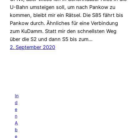
U-Bahn umsteigen soll, um nach Pankow zu
kommen, bleibt mir ein Rätsel. Die S85 fährt bis
Pankow durch. Ähnliches für eine Verbindung
zum KuDamm. Statt mir den schnellsten Weg
über die S2 und dann S5 bis zum…
2. September 2020
In
d
e
n
A
b
e