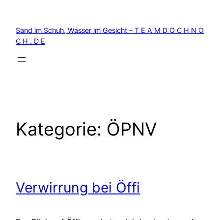
Zum
Inhalt
Sand im Schuh, Wasser im Gesicht – T E A M D O C H N O
springen
C H . D E
Kategorie:
ÖPNV
Verwirrung bei Öffi