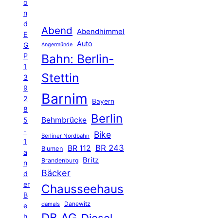
o
n
d
Abend
Abendhimmel
E
Auto
G
Angermünde
P
Bahn: Berlin-
1
Stettin
3
9
Barnim
2
Bayern
8
Berlin
Behmbrücke
5
-
Bike
Berliner Nordbahn
1
BR 243
BR 112
Blumen
a
Britz
Brandenburg
n
Bäcker
d
er
Chausseehaus
B
Danewitz
damals
e
DB AG
Diesel
h