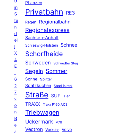
0
Pflanzen
in
Privatbahn
RE3
S
te
Regionalbahn
Regen
n
Regionalexpress
d
Sachsen-Anhalt
el
Schnee
Schleswig-Holstein
l
Schorfheide
X
4
Schweden
Schwedter Steg
E
Segeln
Sommer
-
6
Sonne
Splitter
Spritzkuchen
2
Steel is real
7
Straße
SUP
Tier
v
TRAXX
Traxx P160 AC3
o
Triebwagen
n
B
Uckermark
V70
e
Vectron
Volvo
Verkehr
a