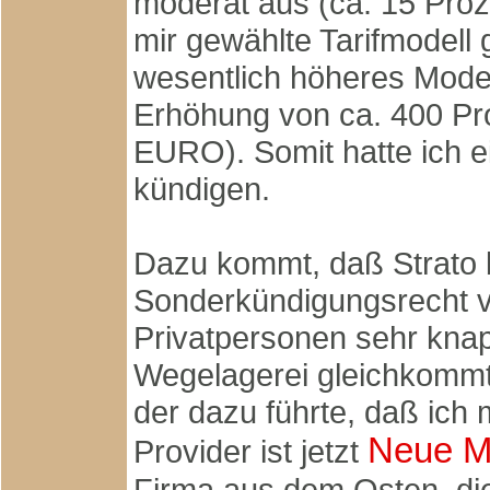
moderat aus (ca. 15 Proz
mir gewählte Tarifmodell 
wesentlich höheres Modell
Erhöhung von ca. 400 Pr
EURO). Somit hatte ich ei
kündigen.
Dazu kommt, daß Strato be
Sonderkündigungsrecht v
Privatpersonen sehr kna
Wegelagerei gleichkommt.
der dazu führte, daß ich
Neue M
Provider ist jetzt
Firma aus dem Osten, die