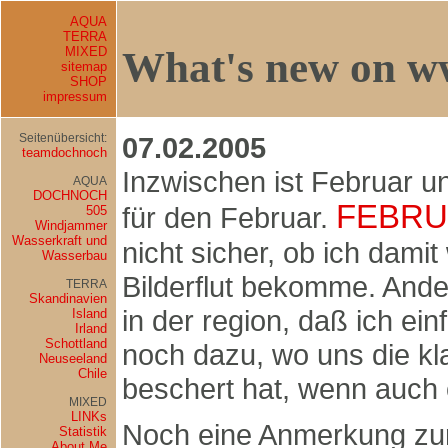
AQUA
TERRA
MIXED
What's new on w
sitemap
SHOP
impressum
Seitenübersicht:
07.02.2005
teamdochnoch
Inzwischen ist Februar un
AQUA
DOCHNOCH
FEBRU
für den Februar.
505
Windjammer
Wasserkraft und
nicht sicher, ob ich damit
Wasserbau
Bilderflut bekomme. Ander
TERRA
Skandinavien
in der region, daß ich ein
Island
Irland
Schottland
noch dazu, wo uns die kla
Neuseeland
Chile
beschert hat, wenn auch
MIXED
LINKs
Noch eine Anmerkung zu
Statistik
About Me