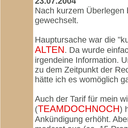
23.07.2004
Nach kurzem Überlegen b
gewechselt.
Hauptursache war die "ku
ALTEN
. Da wurde einfa
irgendeine Information. U
zu dem Zeitpunkt der Re
hätte ich es womöglich g
Auch der Tarif für mein wi
TEAMDOCHNOCH
(
) 
Ankündigung erhöht. Aber