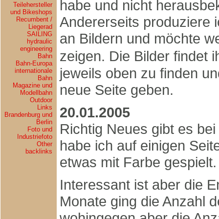
habe und nicht herausbe
Teilehersteller
und Bikeshops
Andererseits produziere
Recumbent /
Liegerad
SAILING
an Bildern und möchte w
hydraulic
engineering
zeigen. Die Bilder findet i
Bahn
Bahn-Europa
jeweils oben zu finden un
internationale
Bahn
Magazine und
neue Seite geben.
Modellbahn
Outdoor
Links
20.01.2005
Brandenburg und
Berlin
Richtig Neues gibt es be
Foto und
Industriefoto
habe ich auf einigen Sei
Other
backlinks
etwas mit Farbe gespielt.
Interessant ist aber die E
Monate ging die Anzahl d
wohingegen aber die An