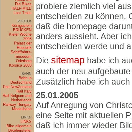
probiere ziemlich viel aus
Die Bikes
HALF-MILE
Lost Trails
entscheiden zu können. C
PHOTOs
daß die homepage darunte
Königsstein
BRÜCKEN
anders aussieht. Aber ich
Kieler Woche
2003
Palast der
entscheiden werde und al
Republik
Schifffahrts-
museeum
sitemap
Die
habe ich auc
Oderberg
Korsica 2003
auch der neu aufgebaut
BAHN
Bahn in
Zusätzlich habe ich auch 
Deutschland
Rail NewZeeland
Rail Italy
25.01.2005
Rail Belgium and
Netherlands
Auf Anregung von Christ
Railway Hungary
Modellbahn
eine Seite mit aktuellen 
LINKs:
LINKS
daß ich immer wieder Bil
Bike allgemein
Bikehersteller