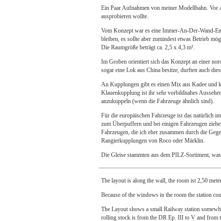
Ein Paar Aufnahmen von meiner Modellbahn. Vor al
ausprobieren wollte.
Vom Konzept war es eine Immer-An-Der-Wand-Entl
bleiben, es sollte aber zumindest etwas Betrieb mö
Die Raumgröße beträgt ca. 2,5 x 4,3 m².
Im Groben orientiert sich das Konzept an einer nor
sogar eine Lok aus China besitze, durften auch die
An Kupplungen gibt es einen Mix aus Kadee und 
Klauenkupplung ist ihr sehr vorbildnahes Aussehen
anzukuppeln (wenn die Fahrzeuge ähnlich sind).
Für die europäischen Fahrzeuge ist das natürlich
zum Überpuffern und bei einigen Fahrzeugen ziehe
Fahrzeugen, die ich eher zusammen durch die Gegen
Rangierkupplungen von Roco oder Märklin.
Die Gleise stammten aus dem PILZ-Sortiment, was n
The layout is along the wall, the room ist 2,50 mete
Because of the windows in the room the station coul
The Layout shows a small Railway station somewher
rolling stock is from the DR Ep. III to V and from t