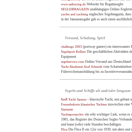
Webseite für Regattasegler
www.sailracing.de
unabhängiges Online-Seglermaga
SEGLERMAGAZIN
englisches Segelmagazin, dass 
yachts and yachting
in der Januarausgabe gab es auch einen ausführlic
Versand, Schulung, Spiel
(portway games) ein interessantes R
challenge 2003
Die geschäftlichen Aktivitäten d
Segelsport Kellner
Equipment
Online-Versand aus Deutschland m
segelservice.com
vom Scharmützelsee
Yacht Akademie Axel Schmidt
Führerscheinausbildung bis zu Incentiveveranstalt
Segeln und Schiffe alt und/oder langsam
- klassische Yacht, neu gebaut 
8mR Yacht Spazzo
inzwischen eine V
Freundeskreis klassischer Yachten
Startseite
ein sehr wichtiger Link, wenn es 
Yachtsportarchiv
1981, das Register des Deutschen Segler-Verbande
und kann (sehr) viele Stunden beschäftigen
Die Flica II ein 12er von 1939, mit alten und 
Flica