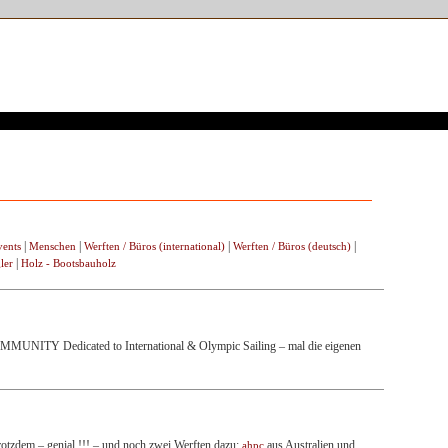
|
|
|
|
vents
Menschen
Werften / Büros (international)
Werften / Büros (deutsch)
|
ler
Holz - Bootsbauholz
ITY Dedicated to International & Olympic Sailing – mal die eigenen
trotzdem – genial !!! – und noch zwei Werften dazu:
aus Australien und
ahpc