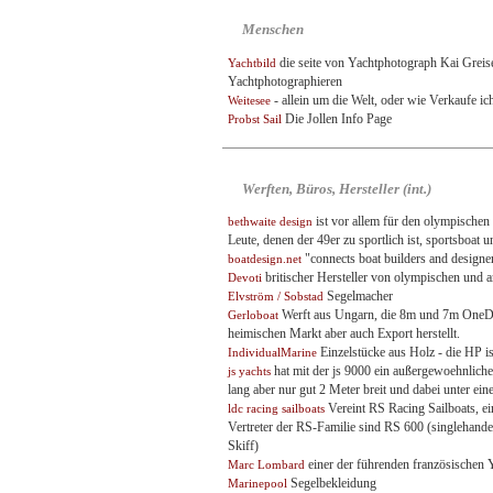
Menschen
die seite von Yachtphotograph Kai Greise
Yachtbild
Yachtphotographieren
- allein um die Welt, oder wie Verkaufe i
Weitesee
Die Jollen Info Page
Probst Sail
Werften, Büros, Hersteller (int.)
ist vor allem für den olympischen 
bethwaite design
Leute, denen der 49er zu sportlich ist, sportsboat un
"connects boat builders and designe
boatdesign.net
britischer Hersteller von olympischen und 
Devoti
Segelmacher
Elvström / Sobstad
Werft aus Ungarn, die 8m und 7m OneDe
Gerloboat
heimischen Markt aber auch Export herstellt.
Einzelstücke aus Holz - die HP is
IndividualMarine
hat mit der js 9000 ein außergewoehnliches
js yachts
lang aber nur gut 2 Meter breit und dabei unter ein
Vereint RS Racing Sailboats, e
ldc racing sailboats
Vertreter der RS-Familie sind RS 600 (singlehan
Skiff)
einer der führenden französischen Y
Marc Lombard
Segelbekleidung
Marinepool