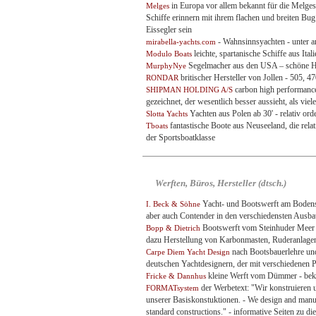
in Europa vor allem bekannt für die Melges
Melges
Schiffe erinnern mit ihrem flachen und breiten Bug
Eissegler sein
- Wahnsinnsyachten - unter a
mirabella-yachts.com
leichte, spartanische Schiffe aus Itali
Modulo Boats
Segelmacher aus den USA – schöne HP,
MurphyNye
britischer Hersteller von Jollen - 505, 47
RONDAR
carbon high performance
SHIPMAN HOLDING A/S
gezeichnet, der wesentlich besser aussieht, als viel
Yachten aus Polen ab 30' - relativ ord
Slotta Yachts
fantastische Boote aus Neuseeland, die rela
Tboats
der Sportsboatklasse
Werften, Büros, Hersteller (dtsch.)
Yacht- und Bootswerft am Bodense
I. Beck & Söhne
aber auch Contender in den verschiedensten Ausba
Bootswerft vom Steinhuder Meer -
Bopp & Dietrich
dazu Herstellung von Karbonmasten, Ruderanlagen 
nach Bootsbauerlehre und
Carpe Diem Yacht Design
deutschen Yachtdesignern, der mit verschiedenen Pa
kleine Werft vom Dümmer - bekan
Fricke & Dannhus
der Werbetext: "Wir konstruieren 
FORMATsystem
unserer Basiskonstuktionen. - We design and manufa
standard constructions." - informative Seiten zu di