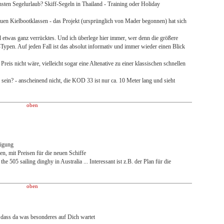
chsten Segelurlaub? Skiff-Segeln in Thailand - Training oder Holiday
euen Kielbootklassen - das Projekt (ursprünglich von Mader begonnen) hat sich
etwas ganz verrücktes. Und ich überlege hier immer, wer denn die größere
ypen. Auf jeden Fall ist das absolut informativ und immer wieder einen Blick
s nicht wäre, vielleicht sogar eine Altenative zu einer klassischen schnellen
ein? - anscheinend nicht, die KOD 33 ist nur ca. 10 Meter lang und sieht
oben
nigung
ien, mit Preisen für die neuen Schiffe
e 505 sailing dinghy in Australia ... Interessant ist z.B. der Plan für die
oben
 dass da was besonderes auf Dich wartet