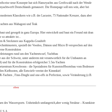
teilweise neue Konzepte hat sich Hanseyachts aus Greifswald nach der Wende
yachtwerft Deutschlands gemausert. Die Homepage soll neu sein, aber bei
modernen Klassikern wie z.B. der Lacustre, 75 Nationaler Kreuzer, dazu aber
yachten aus Mahagoni und Teak
baut und gesegelt in ganz Europa. Hier entwickelt und baut ein Freund mit dran
so attraktiv ist...
en & Steckmest aus Kappeln-Grauhöft
chnittmustern, speziell der Voodoo, Dämon und Micro B versprechen auf den
derne Konstruktion
stleistungen rund um den Yachtentwurf, Yachtbau
 aus der Schweiz, unter anderem mit verantwortlich für die Umbauten an
) und für die Konstruktion erfolgreicher 5.5m-Yachten
rtzentrum Kressbronn - die Spezialisten für Kunststoffbootsbau vom Bodensee
en Kielbooten, alle Entwürfe vereint der Kimmkiel
-Yachten , Finn-Dinghi und one-offs in Perfection, sowie Veränderung (z.B.
oben
hen des Wassersports. Unheimlich umfangreich,aber wenig Struktur – Kramkiste
 U.S.A.