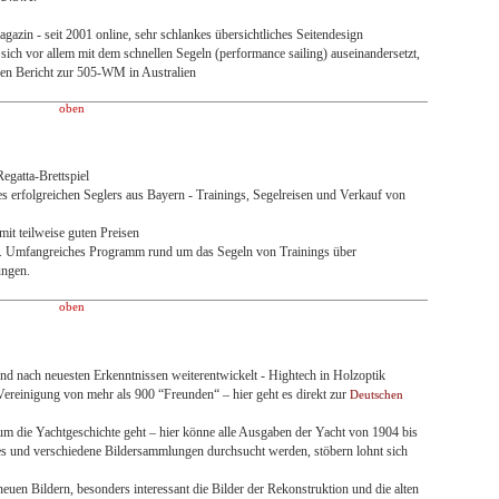
zin - seit 2001 online, sehr schlankes übersichtliches Seitendesign
sich vor allem mit dem schnellen Segeln (performance sailing) auseinandersetzt,
hen Bericht zur 505-WM in Australien
oben
egatta-Brettspiel
es erfolgreichen Seglers aus Bayern - Trainings, Segelreisen und Verkauf von
it teilweise guten Preisen
. Umfangreiches Programm rund um das Segeln von Trainings über
ungen.
oben
und nach neuesten Erkenntnissen weiterentwickelt - Hightech in Holzoptik
ereinigung von mehr als 900 “Freunden“ – hier geht es direkt zur
Deutschen
um die Yachtgeschichte geht – hier könne alle Ausgaben der Yacht von 1904 bis
s und verschiedene Bildersammlungen durchsucht werden, stöbern lohnt sich
neuen Bildern, besonders interessant die Bilder der Rekonstruktion und die alten