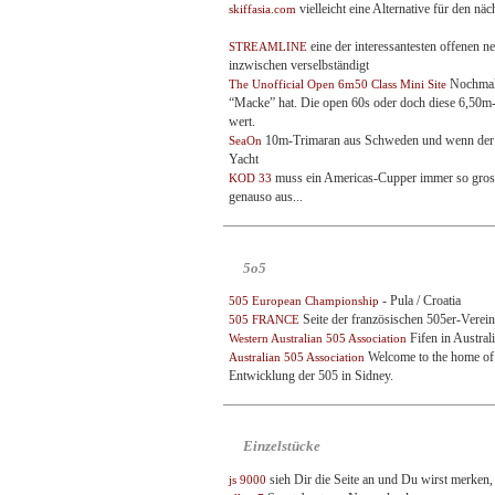
vielleicht eine Alternative für den nä
skiffasia.com
eine der interessantesten offenen n
STREAMLINE
inzwischen verselbständigt
Nochmal 
The Unofficial Open 6m50 Class Mini Site
“Macke” hat. Die open 60s oder doch diese 6,50m-T
wert.
10m-Trimaran aus Schweden und wenn der Prei
SeaOn
Yacht
muss ein Americas-Cupper immer so gros s
KOD 33
genauso aus...
5o5
- Pula / Croatia
505 European Championship
Seite der französischen 505er-Verei
505 FRANCE
Fifen in Austral
Western Australian 505 Association
Welcome to the home of th
Australian 505 Association
Entwicklung der 505 in Sidney.
Einzelstücke
sieh Dir die Seite an und Du wirst merken,
js 9000