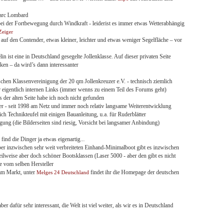
Marc Lombard
 bei der Fortbewegung durch Windkraft - leiderist es immer etwas Wetterabhängig
Zeiger
r auf den Contender, etwas kleiner, leichter und etwas weniger Segelfläche – vor
lin ist eine in Deutschland gesegelte Jollenklasse. Auf dieser privaten Seite
ken – da wird’s dann interessanter
hen Klassenvereinigung der 20 qm Jollenkreuzer e.V. - technisch ziemlich
r eigentlich internen Links (immer wenns zu einem Teil des Forums geht)
 der alten Seite habe ich noch nicht gefunden
r - seit 1998 am Netz und immer noch relativ langsame Weiterentwicklung
ich Technikteufel mit einigen Bauanleitung, u.a. für Ruderblätter
gung (die Bilderseiten sind riesig, Vorsicht bei langsamer Anbindung)
 find die Dinger ja etwas eigenartig...
er inzwischen sehr weit verbreiteten Einhand-Minimalboot gibt es inzwischen
 teilweise aber doch schöner Bootsklassen (Laser 5000 - aber den gibt es nicht
vom selben Hersteller
 am Markt, unter
findet ihr die Homepage der deutschen
Melges 24 Deutschland
r dafür sehr interessant, die Welt ist viel weiter, als wir es in Deutschland