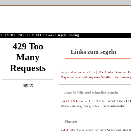
>
>
>
segeln / sailing
TEAMDOCHNOCH
MIXED
Links
Links zum segeln
|
|
|
neue und schnelle Schiffe
505
Clubs / Vereine
E
|
|
Magazine
alte und langsame Schiffe
Traditionsseg
neue Schiffe und schnelles Segeln
- THE REGATTA SAILING COMMUN
S A I L I N G 1st.
Worte – newes, news, news… sehr informativ
Klassen
der A-Cat, eigentlich kein Segelboot, aber 
A-CAT