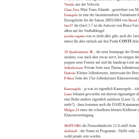
aus der Schweiz
Ventilo
Mini Trans Atlantik - gezeichnet von 
Clase Zero
ist eine der faszinierendsten Variationen
Eissegeln
Eissegelseite für die Saison 2003/2004 von
Bernd 
die (farr) 3.7 ist die Antwort von Bruce Far
farr37
allem auf der Südhalbkugel
was es nicht alles gibt, auch der Jave
javelin-regatta
müsst Ihr aber einfach auf den Punkt
CONTI
drüc
- die neue homepage der Deutsc
20 Quadratmeter JK
modern, was mich aber etwas nervt, bei einigen de
poppen neue Fenster auf und die handicap-Liste aus
Private Seite zum Thema Jollenkreuze
Jollenkreuzer
Kleiner Jollenkreuzer, interessant der Bere
Diabolo
Seite der 15er-Jollenkreuzer Klassenvereini
P-Boot
- ja was ist eigentlich Kanusegeln – ich
Kanusegeln
bekannt geworden mit diesem eigenartigen ab
Laser
eine Reihe anderer eigentlich nutzloser (Laser 2) ,
mehr?) - dazu kommen auch die DART-Katamarane 
eines der schnellsten kleinen Kielboote
Melges 24
Klassenvereinigung
die Neuseeländische 12 ft-skiff-Seite
SKIFF.ORG
- der Name ist Programm - Skiffs only - abe
skiffstuff
wohl jemals sein werden