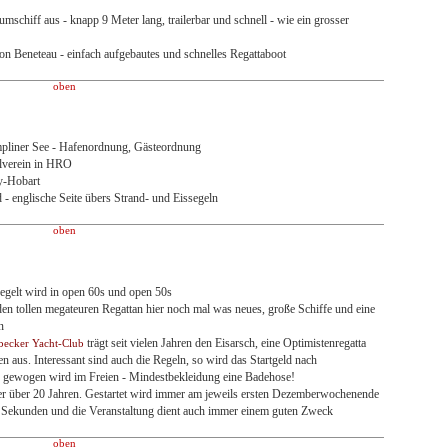
mschiff aus - knapp 9 Meter lang, trailerbar und schnell - wie ein grosser
von Beneteau - einfach aufgebautes und schnelles Regattaboot
oben
pliner See - Hafenordnung, Gästeordnung
elverein in HRO
y-Hobart
 - englische Seite übers Strand- und Eissegeln
oben
segelt wird in open 60s und open 50s
den tollen megateuren Regattan hier noch mal was neues, große Schiffe und eine
n
trägt seit vielen Jahren den Eisarsch, eine Optimistenregatta
becker Yacht-Club
n aus. Interessant sind auch die Regeln, so wird das Startgeld nach
d gewogen wird im Freien - Mindestbekleidung eine Badehose!
ler über 20 Jahren. Gestartet wird immer am jeweils ersten Dezemberwochenende
Sekunden und die Veranstaltung dient auch immer einem guten Zweck
oben