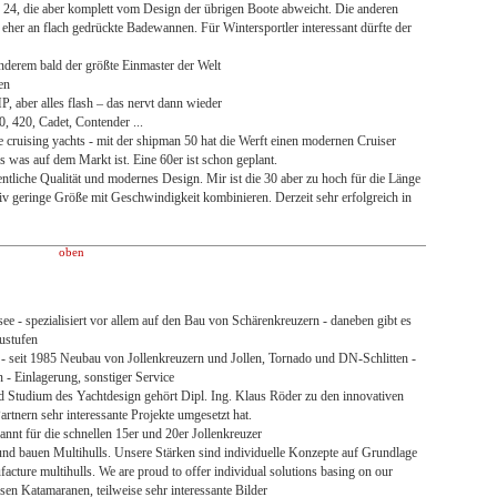
 24, die aber komplett vom Design der übrigen Boote abweicht. Die anderen
 eher an flach gedrückte Badewannen. Für Wintersportler interessant dürfte der
nderem bald der größte Einmaster der Welt
en
 aber alles flash – das nervt dann wieder
0, 420, Cadet, Contender ...
 cruising yachts - mit der shipman 50 hat die Werft einen modernen Cruiser
es was auf dem Markt ist. Eine 60er ist schon geplant.
entliche Qualität und modernes Design. Mir ist die 30 aber zu hoch für die Länge
tiv geringe Größe mit Geschwindigkeit kombinieren. Derzeit sehr erfolgreich in
oben
e - spezialisiert vor allem auf den Bau von Schärenkreuzern - daneben gibt es
ustufen
 seit 1985 Neubau von Jollenkreuzern und Jollen, Tornado und DN-Schlitten -
- Einlagerung, sonstiger Service
 Studium des Yachtdesign gehört Dipl. Ing. Klaus Röder zu den innovativen
rtnern sehr interessante Projekte umgesetzt hat.
nt für die schnellen 15er und 20er Jollenkreuzer
und bauen Multihulls. Unsere Stärken sind individuelle Konzepte auf Grundlage
cture multihulls. We are proud to offer individual solutions basing on our
esen Katamaranen, teilweise sehr interessante Bilder