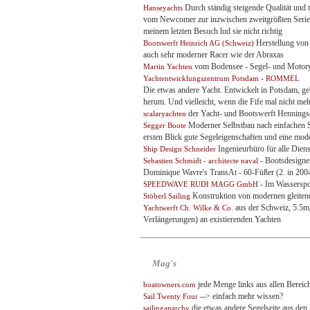
Durch ständig steigende Qualität und 
Hanseyachts
vom Newcomer zur inzwischen zweitgrößten Serien
meinem letzten Besuch lud sie nicht richtig
Herstellung von 
Bootswerft Heinrich AG (Schweiz)
auch sehr moderner Racer wie der Abraxas
vom Bodensee - Segel- und Motor
Martin Yachten
Yachtentwicklungszentrum Potsdam - ROMMEL
Die etwas andere Yacht. Entwickelt in Potsdam, ge
herum. Und vielleicht, wenn die Fife mal nicht mehr 
der Yacht- und Bootswerft Hennings
scalaryachten
Moderner Selbstbau nach einfachen S
Segger Boote
ersten Blick gute Segeleigenschaften und eine mo
Ingenieurbüro für alle Dien
Ship Design Schneider
- Bootsdesigner
Sebastien Schmidt - architecte naval
Dominique Wavre's TransAt - 60-Füßer (2. in 2004
- Im Wasserspo
SPEEDWAVE RUDI MAGG GmbH
Konstruktion von modernen gleitend
Stöberl Sailing
aus der Schweiz, 5.5mR
Yachtwerft Ch. Wilke & Co.
Verlängerungen) an existierenden Yachten
Mag's
jede Menge links aus allen Bereic
boatowners.com
--> einfach mehr wissen?
Sail Twenty Four
die etwas andere Segelseite aus den
sailinganarchy