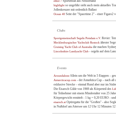
Sportzboat aus Neuseeland
elliot 7
so ungefähr sieht auch mein aktuelles Trau
highlight
Jollenkreuzer mit ordentlich Ballast
Seite der "Spacetime 2" - einer Figaro2 
Ocean 40
Clubs
Revier: Tem
Sportgemeinschaft Segeln Potsdam e.V.
ältester Seg
Mecklenburgischer Yachtclub Rostock
die machen Sydne
Cruising Yacht Club of Australia
- segeln auf dem Land
Lincolnshire Landyacht Club
Events
Allein um die Welt in 5 Etappen – ge
Aroundalone
- der Antarktica Cup – nach all 
Antarcticacup.com
exklusive Strecke – einmal Rund aber nur im Süde
Die Eisarsch Gilde von 1969 als Körperteil des
Lü
für Teilnehmer mit einem Mindestalter von 25 Jahre
Körpergewicht ermittelt - 1 kg = 0,20 EURO - un
Optiregatta für die "Großen" - also Seg
eisarsch.at
in Nußdorf am Attersee um 12 Uhr 12 Minuten 12 