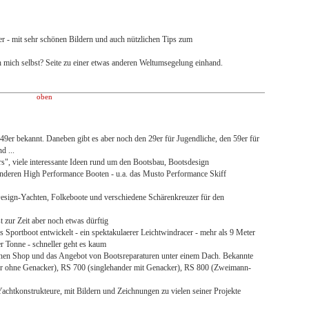
r - mit sehr schönen Bildern und auch nützlichen Tips zum
ch mich selbst? Seite zu einer etwas anderen Weltumsegelung einhand.
oben
49er bekannt. Daneben gibt es aber noch den 29er für Jugendliche, den 59er für
d ...
rs", viele interessante Ideen rund um den Bootsbau, Bootsdesign
anderen High Performance Booten - u.a. das Musto Performance Skiff
sign-Yachten, Folkeboote und verschiedene Schärenkreuzer für den
t zur Zeit aber noch etwas dürftig
 Sportboot entwickelt - ein spektakulaerer Leichtwindracer - mehr als 9 Meter
er Tonne - schneller geht es kaum
inen Shop und das Angebot von Bootsreparaturen unter einem Dach. Bekannte
der ohne Genacker), RS 700 (singlehander mit Genacker), RS 800 (Zweimann-
achtkonstrukteure, mit Bildern und Zeichnungen zu vielen seiner Projekte