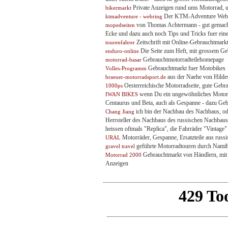
Private Anzeigen rund ums Motorrad, u
bikermarkt
Der KTM-Adventure Webring
ktmadventure - webring
von Thomas Achtermann - gut gemachte 
mopedseiten
Ecke und dazu auch noch Tips und Tricks fuer ein
Zeitschrift mit Online-Gebrauchtmark
tourenfahrer
Die Seite zum Heft, mit grossem Geb
enduro-online
Gebrauchtmotorradteilehomepage
motorrad-basar
Gebrauchtmarkt fuer Motobikes
Volles-Programm
aus der Naehe von Hildes
braeuer-motorradsport.de
Oesterreichische Motorradseite, gute Gebra
1000ps
wenn Du ein ungewöhnliches Motorrad
IWAN BIKES
Centaurus und Beta, auch als Gespanne - dazu Gebr
ich bin der Nachbau des Nachbaus, oder
Chang Jiang
Herrsteller des Nachbaus des russischen Nachbaus
heissen oftmals "Replica", die Fahrräder "Vintage"
Motorräder, Gespanne, Ersatzteile aus russ
URAL
geführte Motorradtouren durch Namib
gravel travel
Gebrauchtmarkt von Händlern, mit 
Motorrad 2000
Anzeigen