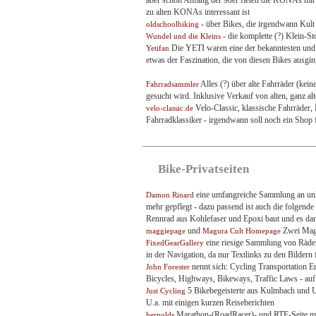
zu alten KONAs interessant ist
- über Bikes, die irgendwann Kult 
oldschoolbiking
- die komplette (?) Klein-Stor
Wundel und die Kleins
Die YETI waren eine der bekanntesten und w
Yetifan
etwas der Faszination, die von diesen Bikes ausging
Alles (?) über alte Fahrräder (ke
Fahrradsammler
gesucht wird. Inklusive Verkauf von alten, ganz alt
Velo-Classic, klassische Fahrräder,
velo-classic.de
Fahrradklassiker - irgendwann soll noch ein Shop f
Bike-Privatseiten
eine umfangreiche Sammlung an unkom
Damon Rinard
mehr gepflegt - dazu passend ist auch die folgende
Rennrad aus Kohlefaser und Epoxi baut und es dan
und
Zwei Magu
maggiepage
Magura Cult Homepage
eine riesige Sammlung von Rädern
FixedGearGallery
in der Navigation, da nur Textlinks zu den Bildern
nennt sich: Cycling Transportation E
John Forester
Bicycles, Highways, Bikeways, Traffic Laws - auf 
5 Bikebegeisterte aus Kulmbach und Umg
Just Cycling
U.a. mit einigen kurzen Reiseberichten
Marathon-(RoadRacer)- und RTF-Seite mit 
hernolds