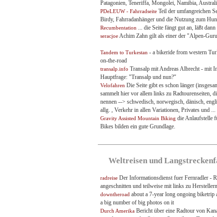
Patagonien, Teneriffa, Mongolei, Namibia, Austral
Teil der umfangreichen Se
PDeLEUW - Fahrradseite
Birdy, Fahrradanhänger und die Nutzung zum Hund
... die Seite fängt gut an, läßt dan
Recumbentation
Achim Zahn gilt als einer der "Alpen-Guru
seracjoe
- a bikeride from western Turk
Tandem to Turkestan
on-the-road
Transalp mit Andreas Albrecht - mit 
transalp.info
Hauptfrage: "Transalp und nun?"
Die Seite gibt es schon länger (insgesa
Velofahren
sammelt hier vor allem links zu Radtourenseiten, die
nennen --> schwedisch, norwegisch, dänisch, engli
allg. , Verkehr in allen Variationen, Privates und .
die Anlaufstelle 
Gravity Assisted Mountain Biking
Bikes bilden ein gute Grundlage.
Weltreisen und Langstrecken
Der Informationsdienst fuer Fernradler - R
radreise
angeschnitten und teilweise mit links zu Hersteller
about a 7-year long ongoing biketrip a
downtheroad
a big number of big photos on it
Bericht über eine Radtour von Kana
Durch Amerika