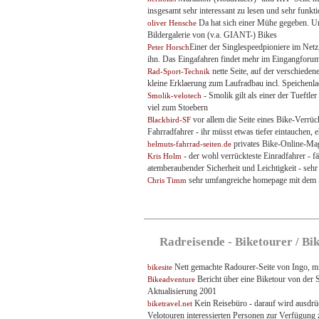
insgesamt sehr interessant zu lesen und sehr funkti
Da hat sich einer Mühe gegeben. Un
oliver Hensche
Bildergalerie von (v.a. GIANT-) Bikes
Einer der Singlespeedpioniere im Net
Peter Horsch
ihn. Das Eingafahren findet mehr im Eingangforum 
nette Seite, auf der verschiede
Rad-Sport-Technik
kleine Erklaerung zum Laufradbau incl. Speichen
- Smolik gilt als einer der Tueftle
Smolik-velotech
viel zum Stoebern
vor allem die Seite eines Bike-Verrü
Blackbird-SF
Fahrradfahrer - ihr müsst etwas tiefer eintauchen,
privates Bike-Online-Mag
helmuts-fahrrad-seiten.de
- der wohl verrückteste Einradfahrer - f
Kris Holm
atemberaubender Sicherheit und Leichtigkeit - sehr
sehr umfangreiche homepage mit dem 
Chris Timm
Radreisende - Biketourer / Bi
Nett gemachte Radourer-Seite von Ingo, mi
bikesite
Bericht über eine Biketour von der
Bikeadventure
Aktualisierung 2001
Kein Reisebüro - darauf wird ausdrü
biketravel.net
Velotouren interessierten Personen zur Verfügung z