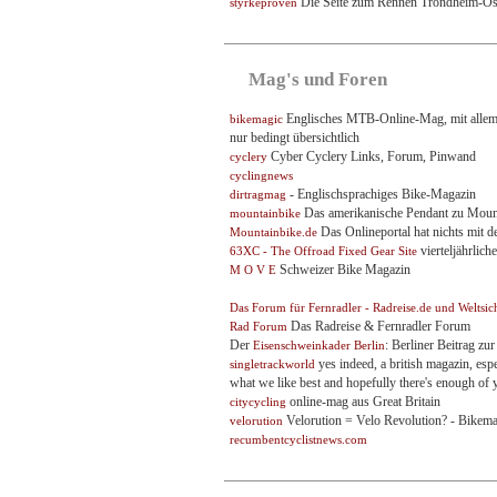
Die Seite zum Rennen Trondheim-Os
styrkeproven
Mag's und Foren
Englisches MTB-Online-Mag, mit allem wa
bikemagic
nur bedingt übersichtlich
Cyber Cyclery Links, Forum, Pinwand
cyclery
cyclingnews
- Englischsprachiges Bike-Magazin
dirtragmag
Das amerikanische Pendant zu Mount
mountainbike
Das Onlineportal hat nichts mit d
Mountainbike.de
vierteljährlic
63XC - The Offroad Fixed Gear Site
Schweizer Bike Magazin
M O V E
Das Forum für Fernradler - Radreise.de und Weltsic
Das Radreise & Fernradler Forum
Rad Forum
Der
: Berliner Beitrag z
Eisenschweinkader Berlin
yes indeed, a british magazin, esp
singletrackworld
what we like best and hopefully there's enough of y
online-mag aus Great Britain
citycycling
Velorution = Velo Revolution? - Bikema
velorution
recumbentcyclistnews.com