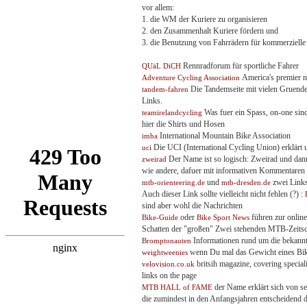
vor allem:
1. die WM der Kuriere zu organisieren
2. den Zusammenhalt Kuriere fördern und
3. die Benutzung von Fahrrädern für kommerziell
Rennradforum für sportliche Fahrer
QUäL DiCH
America's premier no
Adventure Cycling Association
Die Tandemseite mit vielen Gruende
tandem-fahren
Links.
Was fuer ein Spass, on-one sind
teamirelandcycling
hier die Shirts und Hosen
International Mountain Bike Association
imba
Die UCI (International Cycling Union) erklärt 
uci
Der Name ist so logisch: Zweirad und dann 
zweirad
wie andere, dafuer mit informativen Kommentaren 
und
zwei Links
mtb-orienteering.de
mtb-dresden.de
Auch dieser Link sollte vielleicht nicht fehlen (?) :
sind aber wohl die Nachrichten
oder
führen zur onlin
Bike-Guide
Bike Sport News
Schatten der "großen" Zwei stehenden MTB-Zeitschr
Informationen rund um die bekann
Bromptonauten
wenn Du mal das Gewicht eines Bikete
weightweenies
britsih magazine, covering special
velovision.co.uk
links on the page
der Name erklärt sich von se
MTB HALL of FAME
die zumindest in den Anfangsjahren entscheidend