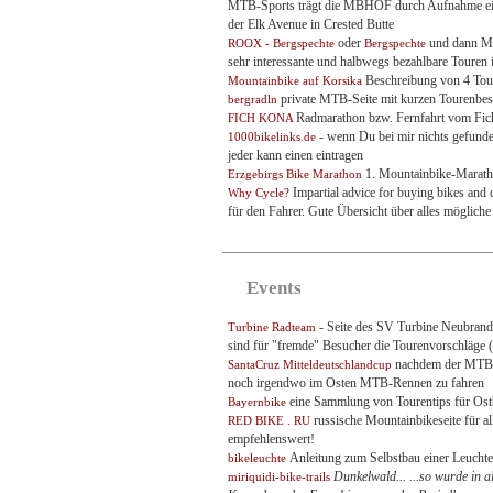
MTB-Sports trägt die MBHOF durch Aufnahme einz
der Elk Avenue in Crested Butte
oder
und dann Mou
ROOX - Bergspechte
Bergspechte
sehr interessante und halbwegs bezahlbare Touren i
Beschreibung von 4 Tou
Mountainbike auf Korsika
private MTB-Seite mit kurzen Tourenbes
bergradln
Radmarathon bzw. Fernfahrt vom Fic
FICH KONA
- wenn Du bei mir nichts gefunden
1000bikelinks.de
jeder kann einen eintragen
1. Mountainbike-Maratho
Erzgebirgs Bike Marathon
Impartial advice for buying bikes and c
Why Cycle?
für den Fahrer. Gute Übersicht über alles mögliche
Events
- Seite des SV Turbine Neubrand
Turbine Radteam
sind für "fremde" Besucher die Tourenvorschläge
nachdem der MTB-B
SantaCruz Mitteldeutschlandcup
noch irgendwo im Osten MTB-Rennen zu fahren
eine Sammlung von Tourentips für Os
Bayernbike
russische Mountainbikeseite für al
RED BIKE . RU
empfehlenswert!
Anleitung zum Selbstbau einer Leuchte
bikeleuchte
Dunkelwald... ...so wurde in a
miriquidi-bike-trails