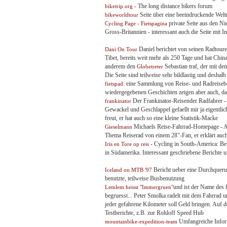
- The long distance bikers forum
biketrip.org
Seite über eine beeindruckende Welt
bikeworldtour
private Seite aus den Ni
Cycling Page - Fietspagina
Gross-Britannien - interessant auch die Seite mit I
Daniel berichtet von seinen Radtoure
Dani On Tour
Tibet, bereits weit mehr als 250 Tage und hat Chin
anderem den
Sebastian traf, der mit d
Globetreter
Die Seite sind teilweise sehr bildlastig und deshal
eine Sammlung von Reise- und Radreiseberi
fietspad:
wiedergegebenen Geschichten zeigen aber auch, daß
Der Frankinator-Reisender Radfahrer - 
frankinator
Gewackel und Geschlappel gefaellt mir ja eigentli
freut, er hat auch so eine kleine Statistik-Macke
Michaels Reise-Fahrrad-Homepage - Alle
Gieselmann
Thema Reiserad von einem 28"-Fan, er erklärt auch 
- Cycling in South-America: Ber
Iris en Tore op reis
in Südamerika. Interessant geschriebene Berichte 
Bericht ueber eine Durchquerun
Iceland on MTB '97
benutzte, teilweise Busbenutzung
und ist der Name des 
Lemlem heisst "Immergruen"
begruesst... Peter Smolka radelt mit dem Fahrrad u
jeder gefahrene Kilometer soll Geld bringen. Auf d
Testberichte, z.B. zur Rohloff Speed Hub
Umfangreiche Inform
mountainbike-expedition-team