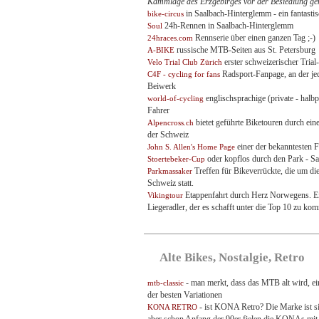
Kammlage des Erzgebirges vor der Besiedlung ge
in Saalbach-Hinterglemm - ein fantast
bike-circus
24h-Rennen in Saalbach-Hinterglemm
Soul
Rennserie über einen ganzen Tag ;-)
24hraces.com
russische MTB-Seiten aus St. Petersburg
A-BIKE
erster schweizerischer Tria
Velo Trial Club Zürich
Radsport-Fanpage, an der jed
C4F - cycling for fans
Beiwerk
englischsprachige (private - halbp
world-of-cycling
Fahrer
bietet geführte Biketouren durch ein
Alpencross.ch
der Schweiz
einer der bekanntesten 
John S. Allen's Home Page
oder kopflos durch den Park - Sau
Stoertebeker-Cup
Treffen für Bikeverrückte, die um d
Parkmassaker
Schweiz statt.
Etappenfahrt durch Herz Norwegens. Ei
Vikingtour
Liegeradler, der es schafft unter die Top 10 zu ko
Alte Bikes, Nostalgie, Retro
- man merkt, dass das MTB alt wird, ein
mtb-classic
der besten Variationen
- ist KONA Retro? Die Marke ist si
KONA RETRO
aber schon Anfang der 90er fielen die KONAs mit i