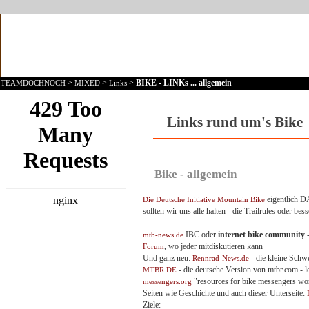
>
>
>
BIKE - LINKs ... allgemein
TEAMDOCHNOCH
MIXED
Links
Links rund um's Bike
Bike - allgemein
eigentlich D
Die Deutsche Initiative Mountain Bike
sollten wir uns alle halten - die Trailrules oder be
IBC oder
internet bike community
-
mtb-news.de
, wo jeder mitdiskutieren kann
Forum
Und ganz neu:
- die kleine Schw
Rennrad-News.de
- die deutsche Version von mtbr.com - le
MTBR.DE
"resources for bike messengers wor
messengers.org
Seiten wie Geschichte und auch dieser Unterseite:
Ziele: