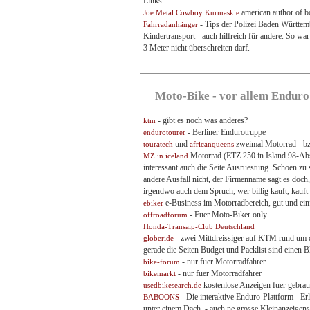
Links.
american author of b
Joe Metal Cowboy Kurmaskie
- Tips der Polizei Baden Württe
Fahrradanhänger
Kindertransport - auch hilfreich für andere. So wa
3 Meter nicht überschreiten darf.
Moto-Bike - vor allem Enduro
- gibt es noch was anderes?
ktm
- Berliner Endurotruppe
endurotourer
und
zweimal Motorrad - bzw
touratech
africanqueens
Motorrad (ETZ 250 in Island 98-Absc
MZ in iceland
interessant auch die Seite Ausruestung. Schoen zu
andere Ausfall nicht, der Firmenname sagt es doch,
irgendwo auch dem Spruch, wer billig kauft, kauft
e-Business im Motorradbereich, gut und ein
ebiker
- Fuer Moto-Biker only
offroadforum
Honda-Transalp-Club Deutschland
- zwei Mittdreissiger auf KTM rund um di
globeride
gerade die Seiten Budget und Packlist sind einen Bl
- nur fuer Motorradfahrer
bike-forum
- nur fuer Motorradfahrer
bikemarkt
kostenlose Anzeigen fuer gebrau
usedbikesearch.de
- Die interaktive Enduro-Plattform - E
BABOONS
unter einem Dach. - auch ne grosse Kleinanzeigensei