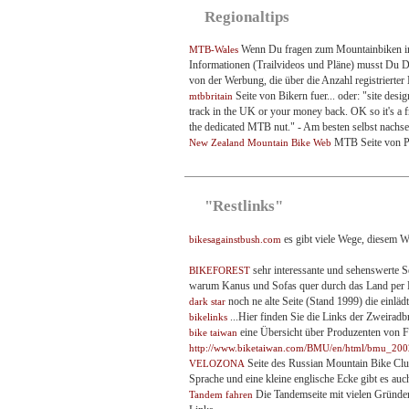
Regionaltips
Wenn Du fragen zum Mountainbiken in Wa
MTB-Wales
Informationen (Trailvideos und Pläne) musst Du Dic
von der Werbung, die über die Anzahl registrierter 
Seite von Bikern fuer... oder: "site desig
mtbbritain
track in the UK or your money back. OK so it's a free
the dedicated MTB nut." - Am besten selbst nachse
MTB Seite von Pa
New Zealand Mountain Bike Web
"Restlinks"
es gibt viele Wege, diesem Wah
bikesagainstbush.com
sehr interessante und sehenswerte Se
BIKEFOREST
warum Kanus und Sofas quer durch das Land per P
noch ne alte Seite (Stand 1999) die einlä
dark star
...Hier finden Sie die Links der Zweiradbr
bikelinks
eine Übersicht über Produzenten von Fa
bike taiwan
http://www.biketaiwan.com/BMU/en/html/bmu_2
Seite des Russian Mountain Bike Club -
VELOZONA
Sprache und eine kleine englische Ecke gibt es auc
Die Tandemseite mit vielen Gründen
Tandem fahren