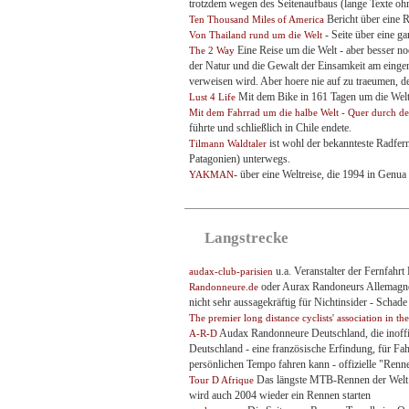
trotzdem wegen des Seitenaufbaus (lange Texte ohne
Bericht über eine 
Ten Thousand Miles of America
- Seite über eine 
Von Thailand rund um die Welt
Eine Reise um die Welt - aber besser noc
The 2 Way
der Natur und die Gewalt der Einsamkeit am eingen
verweisen wird. Aber hoere nie auf zu traeumen, d
Mit dem Bike in 161 Tagen um die Welt
Lust 4 Life
Mit dem Fahrrad um die halbe Welt - Quer durch d
führte und schließlich in Chile endete.
ist wohl der bekannteste Radfern
Tilmann Waldtaler
Patagonien) unterwegs.
- über eine Weltreise, die 1994 in Genu
YAKMAN
Langstrecke
u.a. Veranstalter der Fernfahrt
audax-club-parisien
oder Aurax Randoneurs Allemagne -
Randonneure.de
nicht sehr aussagekräftig für Nichtinsider - Schade 
The premier long distance cyclists' association in t
Audax Randonneure Deutschland, die inoffiz
A-R-D
Deutschland - eine französische Erfindung, für Fa
persönlichen Tempo fahren kann - offizielle "Renn
Das längste MTB-Rennen der Welt o
Tour D Afrique
wird auch 2004 wieder ein Rennen starten