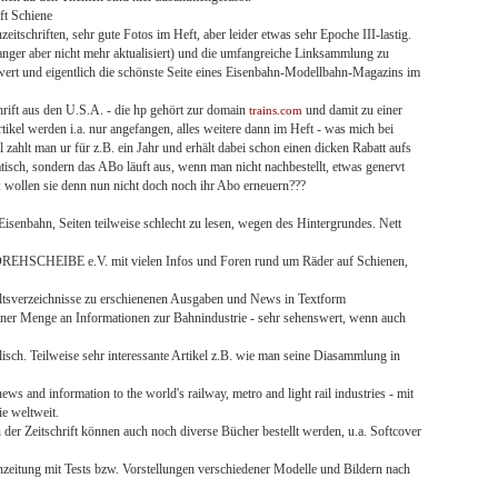
ft Schiene
itschriften, sehr gute Fotos im Heft, aber leider etwas sehr Epoche III-lastig.
langer aber nicht mehr aktualisiert) und die umfangreiche Linksammlung zu
wert und eigentlich die schönste Seite eines Eisenbahn-Modellbahn-Magazins im
rift aus den U.S.A. - die hp gehört zur domain
und damit zu einer
trains.com
tikel werden i.a. nur angefangen, alles weitere dann im Heft - was mich bei
 zahlt man ur für z.B. ein Jahr und erhält dabei schon einen dicken Rabatt aufs
atisch, sondern das ABo läuft aus, wenn man nicht nachbestellt, etwas genervt
: wollen sie denn nun nicht doch noch ihr Abo erneuern???
Eisenbahn, Seiten teilweise schlecht zu lesen, wegen des Hintergrundes. Nett
 DREHSCHEIBE e.V. mit vielen Infos und Foren rund um Räder auf Schienen,
nhaltsverzeichnisse zu erschienenen Ausgaben und News in Textform
einer Menge an Informationen zur Bahnindustrie - sehr sehenswert, wenn auch
sch. Teilweise sehr interessante Artikel z.B. wie man seine Diasammlung in
ews and information to the world's railway, metro and light rail industries - mit
e weltweit.
 der Zeitschrift können auch noch diverse Bücher bestellt werden, u.a. Softcover
zeitung mit Tests bzw. Vorstellungen verschiedener Modelle und Bildern nach