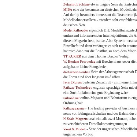
etwas magere Seite der Zeitschri
Zeitschrift Schiene
eine der bekanntesten deutschen Modellbahnze
MIBA
Auf der hp besonders interessant die Teststrecke (
Modellbahnherstellern - trotzdem sehr empfehlens
deutschen Netz
eigentlich DIE Modellbahnzeitsch
Model Railroader
umfassend informierenden Internetplattform, die Ar
diesem Magazin freut, ist das Abo-System - erstmal
Einzelheft und dann verlängert es sich nicht autom
hat mich dann nur die Postflut, so nach dem Motto
aus dem Thomas Bradler Verlag
TT KURIER
mit Buechern aus ueber die 
W. Herdam Fotoverlag
aufgebaute kleine Fotogalerie
Seite der Arbeitsgemeinschaft
drehscheibe-online
die Foren sind aber langsam im Aufbau
Seite zur Zeitschrift - im Internet I
Fern Express
englisch-sprachige Seite mit 
Railway Technology
eine Suchfunktion eine gute Ergänzung wäre
online-Magazin und Bahnforum in engli
railroad.net
Ordnung hält
- The leading provider of business n
Railwaygazette
news von Bahngesellschaften und der Bahnindustri
erscheint alle zwei Monate, neben
N-Scale-Magazin
zu verschiedenen Diesellokomotivgattungen
- Seite der ungarischen Modellbahn
Vasut & Modell
ungarischem Vorbild