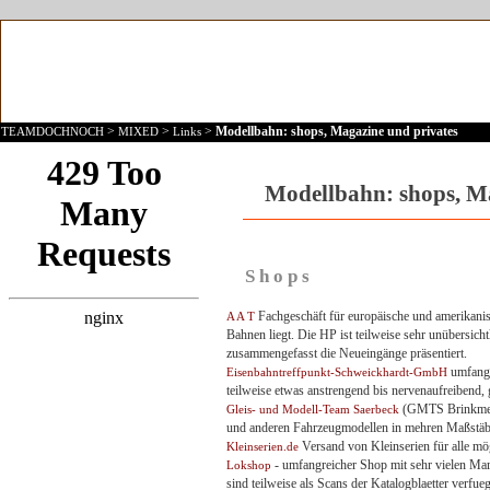
>
>
>
Modellbahn: shops, Magazine und privates
TEAMDOCHNOCH
MIXED
Links
Modellbahn: shops, Ma
S h o p s
Fachgeschäft für europäische und amerikani
A A T
Bahnen liegt. Die HP ist teilweise sehr unübersichtl
zusammengefasst die Neueingänge präsentiert.
umfangr
Eisenbahntreffpunkt-Schweickhardt-GmbH
teilweise etwas anstrengend bis nervenaufreibend,
(GMTS Brinkmeie
Gleis- und Modell-Team Saerbeck
und anderen Fahrzeugmodellen in mehren Maßstä
Versand von Kleinserien für alle mö
Kleinserien.de
- umfangreicher Shop mit sehr vielen Mark
Lokshop
sind teilweise als Scans der Katalogblaetter verfue