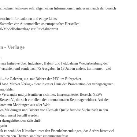
schiedenen teilweise sehr allgemeinen Informationen, interessant auch der bereich
gemeine Informationen und einige Links
Sammler von Automodellen osteuropäischer Hersteller
 H0-Modellbahnanlage zur Reichsbahnzeit.
n - Verlage
u
ate Initiative über Industrie-, Hafen- und Feldbahnen Wiederbelebung der
7 erschien und somit nach 75 Ausgaben in 18 Jahren endete, im Internet - viel
eil - die Galerien, u.a. mit Bildern der PEG im Ruhrgebiet
bzw. Merker Verlag - dient in erster Linie der Präsentation der verlagseigenen
 empfehlen
 Verwandte und präsentieren sich hier, interessantester Bereich: NEWs
eise e.V., die sich vor allem der internationalen Reportage widmet. Auf der
hten
mit Meldungen aus aller Welt
ellen Meldungen und Bildern vor allem als Quelle fuer die Suche nach in den
dann meist bestellt werden
 dazugehörenden Zeitschrift
gazin
ist wohl der Klassiker unter den Eisenbahnsendungen, das Archiv bietet viel
ionen zu den Themen sind hier zusammengefasst.