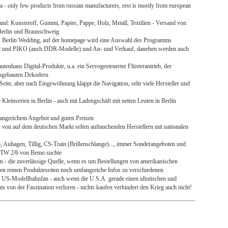
 - only few products from russian manufacturers, rest is mostly from european
 Hand: Kunststoff, Gummi, Papier, Pappe, Holz, Metall, Textilien - Versand von
n Berlin und Braunschweig
 Berlin Wedding, auf der homepage wird eine Auswahl des Programms
ld und PIKO (auch DDR-Modelle) und An- und Verkauf, daneben werden auch
tenhaus Digital-Produkte, u.a. ein Servogesteuerter Flüsterantrieb, der
 eingebauten Dekodern
 Seite, aber nach Eingewöhnung klappt die Navigation, sehr viele Hersteller und
leinserien in Berlin - auch mit Ladengschäft mit netten Leuten in Berlin
angreichem Angebot und guten Preisen
 von auf dem deutschen Markt selten auftauchenden Herstellern mit nationalen
 Auhagen, Tillig, CS-Train (Brillenschlange)..., immer Sonderangeboten und
n GTW 2/6 von Bemo suchte
- die zuverlässige Quelle, wenn es um Bestellungen von amerikanischen
n reinen Produkteseiten noch umfangreiche Infos zu verschiedenen
n US-Modellbahnfan - auch wenn die U.S.A. gerade einen idiotischen und
ts von der Faszination verloren - nichts kaufen verhindert den Krieg auch nicht!