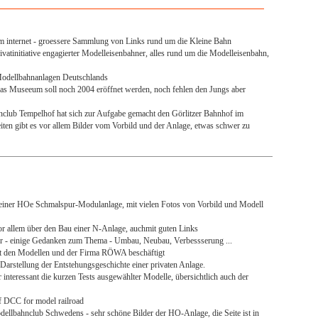
im internet - groessere Sammlung von Links rund um die Kleine Bahn
ivatinitiative engagierter Modelleisenbahner, alles rund um die Modelleisenbahn,
 Modellbahnanlagen Deutschlands
as Museeum soll noch 2004 eröffnet werden, noch fehlen den Jungs aber
club Tempelhof hat sich zur Aufgabe gemacht den Görlitzer Bahnhof im
ten gibt es vor allem Bilder vom Vorbild und der Anlage, etwas schwer zu
 einer HOe Schmalspur-Modulanlage, mit vielen Fotos von Vorbild und Modell
or allem über den Bau einer N-Anlage, auchmit guten Links
r - einige Gedanken zum Thema - Umbau, Neubau, Verbessserung ...
h mit den Modellen und der Firma RÖWA beschäftigt
Darstellung der Entstehungsgeschichte einer privaten Anlage.
 interessant die kurzen Tests ausgewählter Modelle, übersichtlich auch der
of DCC for model railroad
odellbahnclub Schwedens - sehr schöne Bilder der HO-Anlage, die Seite ist in