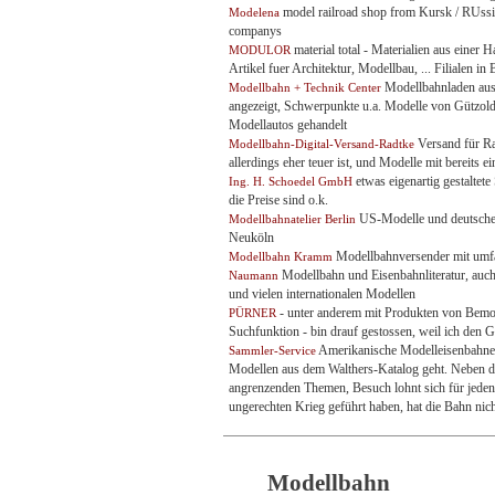
model railroad shop from Kursk / RUssia
Modelena
companys
material total - Materialien aus einer
MODULOR
Artikel fuer Architektur, Modellbau, ... Filialen i
Modellbahnladen aus
Modellbahn + Technik Center
angezeigt, Schwerpunkte u.a. Modelle von Gützo
Modellautos gehandelt
Versand für Rau
Modellbahn-Digital-Versand-Radtke
allerdings eher teuer ist, und Modelle mit bereits
etwas eigenartig gestaltete
Ing. H. Schoedel GmbH
die Preise sind o.k.
US-Modelle und deutsche K
Modellbahnatelier Berlin
Neuköln
Modellbahnversender mit umf
Modellbahn Kramm
Modellbahn und Eisenbahnliteratur, auch
Naumann
und vielen internationalen Modellen
- unter anderem mit Produkten von Bemo,
PÜRNER
Suchfunktion - bin drauf gestossen, weil ich de
Amerikanische Modelleisenbahnen 
Sammler-Service
Modellen aus dem Walthers-Katalog geht. Neben de
angrenzenden Themen, Besuch lohnt sich für jede
ungerechten Krieg geführt haben, hat die Bahn nich
Modellbahn