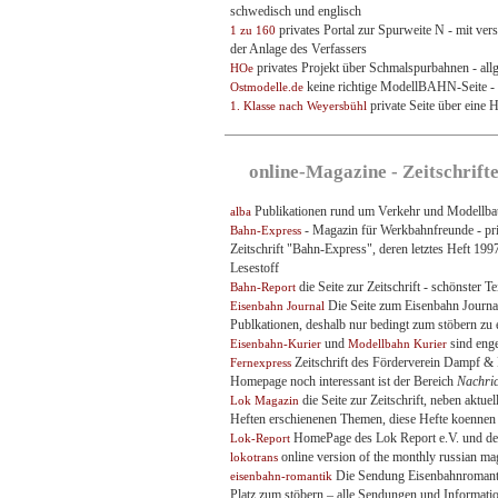
schwedisch und englisch
privates Portal zur Spurweite N - mit ver
1 zu 160
der Anlage des Verfassers
privates Projekt über Schmalspurbahnen - all
HOe
keine richtige ModellBAHN-Seite - 
Ostmodelle.de
private Seite über eine
1. Klasse nach Weyersbühl
online-Magazine - Zeitschrifte
Publikationen rund um Verkehr und Modellba
alba
- Magazin für Werkbahnfreunde - priv
Bahn-Express
Zeitschrift "Bahn-Express", deren letztes Heft 199
Lesestoff
die Seite zur Zeitschrift - schönster T
Bahn-Report
Die Seite zum Eisenbahn Journal 
Eisenbahn Journal
Publkationen, deshalb nur bedingt zum stöbern zu
und
sind enge
Eisenbahn-Kurier
Modellbahn Kurier
Zeitschrift des Förderverein Dampf & R
Fernexpress
Homepage noch interessant ist der Bereich
Nachric
die Seite zur Zeitschrift, neben aktu
Lok Magazin
Heften erschienenen Themen, diese Hefte koennen 
HomePage des Lok Report e.V. und der
Lok-Report
online version of the monthly russian ma
lokotrans
Die Sendung Eisenbahnromantik 
eisenbahn-romantik
Platz zum stöbern – alle Sendungen und Informat