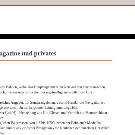
gazine und privates
sche Bahnen, wobei das Hauptaugenmerk im Netz auf den amerikanischen
ich, interessanter ist da eher der regelmäßige newsletter, der kurz
eiches Angebot, mit Sonderangeboten, Second Hand... die Navigation ist
 gerade wenn Du mit langsamer Leitung unterwegs bist.
r GmbH) - Herstellung von IIm-Gleisen und Vertrieb von Baumaschinen-
ben
glichen Baugrössen, von 1:6 bis 1:700, neben der Bahn auch Modellbau
en und relativ einfacher Navigation - die Neuheiten der einzelnen Hersteller
gbar