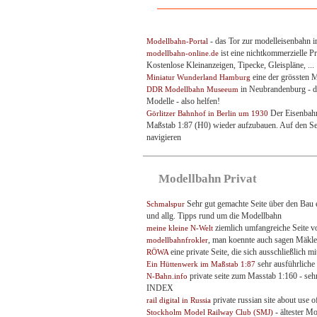
- das Tor zur modelleisenbahn 
Modellbahn-Portal
ist eine nichtkommerzielle Pr
modellbahn-online.de
Kostenlose Kleinanzeigen, Tipecke, Gleispläne, ...
eine der grössten
Miniatur Wunderland Hamburg
in Neubrandenburg - d
DDR Modellbahn Museeum
Modelle - also helfen!
Der Eisenbahn
Görlitzer Bahnhof in Berlin um 1930
Maßstab 1:87 (H0) wieder aufzubauen. Auf den Sei
navigieren
Modellbahn Privat
Sehr gut gemachte Seite über den Bau
Schmalspur
und allg. Tipps rund um die Modellbahn
ziemlich umfangreiche Seite v
meine kleine N-Welt
, man koennte auch sagen Mäkle
modellbahnfrokler
eine private Seite, die sich ausschließlic
RÖWA
sehr ausführliche 
Ein Hüttenwerk im Maßstab 1:87
private seite zum Masstab 1:160 - sehr
N-Bahn.info
INDEX
private russian site about use 
rail digital in Russia
- ältester M
Stockholm Model Railway Club (SMJ)