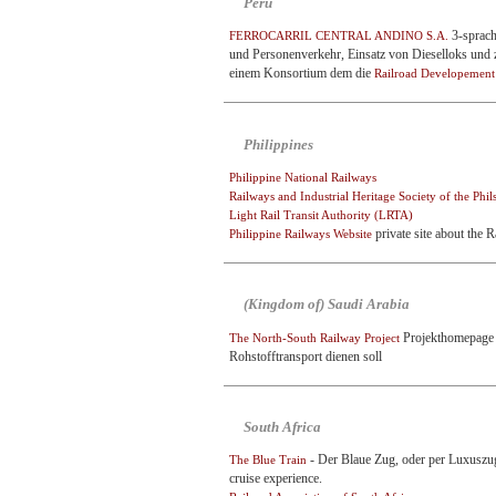
Peru
3-sprach
FERROCARRIL CENTRAL ANDINO S.A.
und Personenverkehr, Einsatz von Dieselloks und
einem Konsortium dem die
Railroad Developement
Philippines
Philippine National Railways
Railways and Industrial Heritage Society of the Phils
Light Rail Transit Authority (LRTA)
private site about the R
Philippine Railways Website
(Kingdom of) Saudi Arabia
Projekthomepage f
The North-South Railway Project
Rohstofftransport dienen soll
South Africa
- Der Blaue Zug, oder per Luxuszug d
The Blue Train
cruise experience.