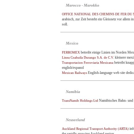
Marocco - Marokko
OFFICE NATIONAL DES CHEMINS DE FER DU
arabisch, zur Zeit besteht ein Gleisnetz vor allem
soll.
Mexico
betreibt einige Linien im Norden Mexi
FERROMEX
kleinere mex
Linea Coahuila Durango S.A. de C.V.
betreibt knap
Transportacion Ferroviaria Mexicana
english/espanol
English-language web site dedica
Mexican Railways
Namibia
Namibisches Bahn- und S
TransNamib Holdings Ltd
Neuseeland
inf
Auckland Regional Transport Authority (ARTA)
the rapidly growing Auckland region.