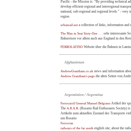
Pacific - the Mission is: "By providing technic
develop efficient regional and interregional transpo
national, sub-regional and regional levels." - very i
region
a collection of links, information and 
urbanrail.net
sehr interessante S
The Man in Seat Sixty-One . . .
Bahnreisen vor allem auch aus England in den Rest 
Website über die Bahnen in Latei
FERROLATINO
Afghanistan
news and information about 
AndrewGrantham.co.uk
die alten Seiten von Andr
Andrew Grantham's page
Argentinien / Argentina
Artikel der sp
Ferrocarril General Manuel Belgrano
The
(Rosario Rail Enthusiasts Society) is 
A.R.A.R.
Artikeln zum aktuellen Zustand des Transports vie
um Rosario
Ferrovias
english site, about the rail
railways of the far south