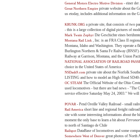
- einer de
General Motors Electro Motive Division
private website about the Gr
Great Northern Empire
us etoday, includes additional information on th
a private site, that consists of two 
KRUNK.ORG
- this is a large collection of digital pictures of 
Die Geschichte eines berühmte
Mark Twain Zephyr
, Inc. is an FRA Class II regiona
Montana Rail Link
Montana, Idaho and Washington. They operate a fle
Burlington Northern & Santa Fe Railway (BNSF) 
Railway at Garrison, Montana, and the Union Pacif
NATIONAL ASSOCIATION OF RAILROAD PASS
choice in the United States of America
private site about the Norfolk S
NSDash9.com
LISTING and how to model an High Hood SD40
The Official Website of the Ohio Cent
OC STEAM
used locomotives - but there are bad news - "The O
service effective Saturday May 24, 2003." We will n
- Pend Oreille Valley Railroad - small rai
POVAR
short line and regional freight railroa
Rail America
site with some interesting informations about the h
moment the only base to learn a bit about
Ferrono
to north of Santiago de Chile
DataBase of locomotives and some compa
Railspot
great photos of North 
Somewhere West of Denver