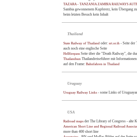
TAZARA - TANZANIA ZAMBIA RAILWAYS AUT
Sambia gewonnenem Kupfererz, kein Übergang zum 
beim letzten Besuch kein Inhalt
Thailand
oder:
- Seite der 
State Railway of Thailand
srt.or.th
auch noch eine englische Seite
Seite über die "Death Railway", die d
Hellfirepass
Thailandreiseführer mit Informationen 
Thailandsun
auf den Frame:
Bahnfahren in Thailand
Uruguay
- some Links of Uruguayan
Uruguay Railway Links
USA
der The Library of Congress - alte 
Railroad maps
American Short Line and Regional Railroad Assoc
more than 400 short line
- BN und MoPac Bilder auf der Seite vo
Aurotrains