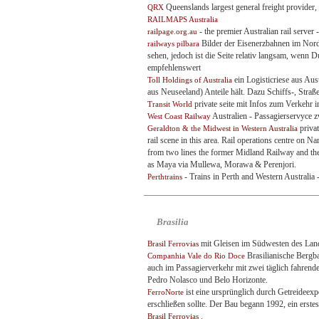
Queenslands largest general freight provider, 
QRX
RAILMAPS Australia
- the premier Australian rail server
railpage.org.au
Bilder der Eisenerzbahnen im Nordw
railways pilbara
sehen, jedoch ist die Seite relativ langsam, wenn D
empfehlenswert
ein Logisticriese aus Aus
Toll Holdings of Australia
aus Neuseeland) Anteile hält. Dazu Schiffs-, Straß
private seite mit Infos zum Verkehr 
Transit World
Australien - Passagierservyce
West Coast Railway
priva
Geraldton & the Midwest in Western Australia
rail scene in this area. Rail operations centre on N
from two lines the former Midland Railway and th
as Maya via Mullewa, Morawa & Perenjori.
- Trains in Perth and Western Australia -
Perthtrains
Brasilia
mit Gleisen im Südwesten des Lande
Brasil Ferrovias
Brasilianische Bergba
Companhia Vale do Rio Doce
auch im Passagierverkehr mit zwei täglich fahrend
Pedro Nolasco und Belo Horizonte.
ist eine ursprünglich durch Getreideex
FerroNorte
erschließen sollte. Der Bau begann 1992, ein erste
.
Brasil Ferrovias