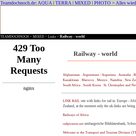
>
>
>
Railway - world
TEAMDOCHNOCH
MIXED
Links
Railway - world
.
.
.
Afghanistan
Argentinien / Argentina
Australia
B
.
.
.
.
Kazakhstan
Marocco
Mexico
Namibia
New Ze
.
.
South Africa
South Korea
St. Christopher and Ne
site with links for rail in: Europe - A
LINK RAIL
Zealand, at the moment only the uk-links are being
Railways of Africa
umfangreiche Bilddatenbank, Schw
railpictures.net
Welcome to the Transport and Tourism Division (