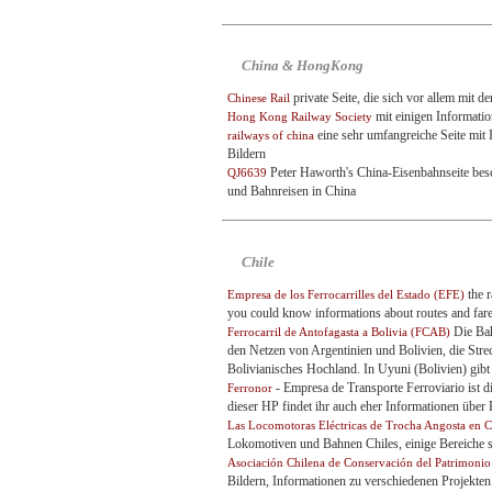
China & HongKong
private Seite, die sich vor allem mit d
Chinese Rail
mit einigen Informati
Hong Kong Railway Society
eine sehr umfangreiche Seite mit 
railways of china
Bildern
Peter Haworth's China-Eisenbahnseite besch
QJ6639
und Bahnreisen in China
Chile
the r
Empresa de los Ferrocarrilles del Estado (EFE)
you could know informations about routes and fares
Die Bah
Ferrocarril de Antofagasta a Bolivia (FCAB)
den Netzen von Argentinien und Bolivien, die Stre
Bolivianisches Hochland. In Uyuni (Bolivien) gibt
- Empresa de Transporte Ferroviario ist d
Ferronor
dieser HP findet ihr auch eher Informationen über
Las Locomotoras Eléctricas de Trocha Angosta en C
Lokomotiven und Bahnen Chiles, einige Bereiche si
Asociación Chilena de Conservación del Patrimonio
Bildern, Informationen zu verschiedenen Projekten..