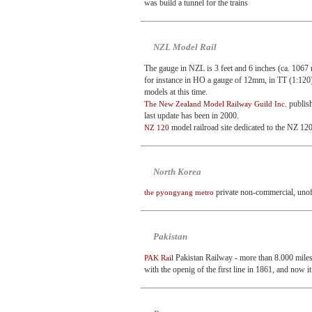
was build a tunnel for the trains
NZL Model Rail
The gauge in NZL is 3 feet and 6 inches (ca. 1067
for instance in HO a gauge of 12mm, in TT (1:120)
models at this time.
publis
The New Zealand Model Railway Guild Inc.
last update has been in 2000.
model railroad site dedicated to the NZ 12
NZ 120
North Korea
private non-commercial, unoff
the pyongyang metro
Pakistan
Pakistan Railway - more than 8.000 miles t
PAK Rail
with the openig of the first line in 1861, and now i