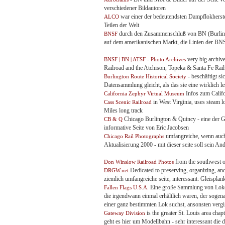
verschiedener Bildautoren
war einer der bedeutendsten Dampflokherst
ALCO
Teilen der Welt
durch den Zusammenschluß von BN (Burling
BNSF
auf dem amerikanischen Markt, die Linien der BN
very big archiv
BNSF | BN | ATSF - Photo Archives
Railroad and the Atchison, Topeka & Santa Fe Rail
- beschäftigt s
Burlington Route Historical Society
Datensammlung gleicht, als das sie eine wirklich le
Infos zum Califo
California Zephyr Virtual Museum
in West Virginia, uses steam 
Cass Scenic Railroad
Miles long track
Chicago Burlington & Quincy - eine der Ge
CB & Q
informative Seite von Eric Jacobsen
umfangreiche, wenn auch 
Chicago Rail Photographs
Aktualisierung 2000 - mit dieser seite soll sein 
from the southwest o
Don Winslow Railroad Photos
Dedicated to preserving, organizing, a
DRGW.net
ziemlich umfangreiche seite, interessant: Gleisplan
Eine große Sammlung von Loko
Fallen Flags U.S.A.
die irgendwann einmal erhältlich waren, der sogen
einer ganz bestimmten Lok suchst, ansonsten vergiß
is the greater St. Louis area ch
Gateway Division
geht es hier um Modellbahn - sehr interessant die di