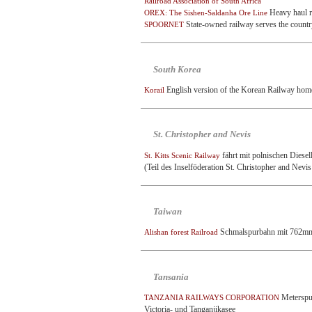
Railroad Association of South Africa
Heavy haul r
OREX: The Sishen-Saldanha Ore Line
State-owned railway serves the countr
SPOORNET
South Korea
English version of the Korean Railway ho
Korail
St. Christopher and Nevis
fährt mit polnischen Diesel
St. Kitts Scenic Railway
(Teil des Inselföderation St. Christopher and Nevis
Taiwan
Schmalspurbahn mit 762mm
Alishan forest Railroad
Tansania
Meterspur
TANZANIA RAILWAYS CORPORATION
Victoria- und Tanganjikasee