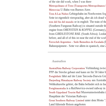
of the site did work, when I was there
Metropolitano el Tren (Transportes Metropolitanos
U-Bahn von Buenos Aires
Metrovias
Gebirgsbahn im Nordwesten Argen
Tren A Las Nubes
Seite ist eigentlich viersprachig, aber als ich drauf
or in english: The train of 
tren del fin del mundo
(Southern Fueguean Railway) is situated outside t
engine from
ORENSTEIN & KOPPEL
(Germany),
from
GIRDLESTONE RAIL
(South Africa). Looki
before, and all of of this ist near the end of the wor
(E
Ferroclub Argentino - Sede Remedios de Escalada
Bahnequipment - Seite vor allem in spanisch, ein
Australien
Verbindung zwisch
AustralAsia Railway Corporation
PPP die Strecke gebaut und kann sie für 50 Jahre b
fährt auf der Linie Tarcoola-Darwin Gü
Freightlink
aus Austral
Darjeeling Himalayan Railway Society
Weltkulturerbe gehört, die Bahn befindet sich in I
is a
RailAmerica
-owned railway in 
Freightaustralia
Museeumseisenbahn in
South Gippsland Tourist Rail
Hauptlinie der Victorian Railways
unter dem Motto "A
Great Southern Railway Limited
Land führende Reisen angeboten