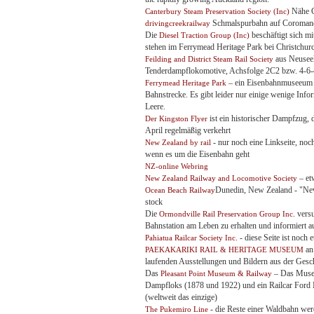
Nähe C
Canterbury Steam Preservation Society (Inc)
Schmalspurbahn auf Coromandel
drivingcreekrailway
Die
beschäftigt sich m
Diesel Traction Group (Inc)
stehen im Ferrymead Heritage Park bei Christchur
aus Neuseel
Feilding and District Steam Rail Society
Tenderdampflokomotive, Achsfolge 2C2 bzw. 4-6-
– ein Eisenbahnmuseeum N
Ferrymead Heritage Park
Bahnstrecke. Es gibt leider nur einige wenige Info
Leere.
ist ein historischer Dampfzug,
Der Kingston Flyer
April regelmäßig verkehrt
- nur noch eine Linkseite, noc
New Zealand by rail
wenn es um die Eisenbahn geht
NZ-online Webring
– et
New Zealand Railway and Locomotive Society
Dunedin, New Zealand - "New
Ocean Beach Railway
stock
Die
versu
Ormondville Rail Preservation Group Inc.
Bahnstation am Leben zu erhalten und informiert au
- diese Seite ist noch
Pahiatua Railcar Society Inc.
an 
PAEKAKARIKI RAIL & HERITAGE MUSEUM
laufenden Ausstellungen und Bildern aus der Gesc
Das
– Das Musee
Pleasant Point Museum & Railway
Dampfloks (1878 und 1922) und ein Railcar Ford Mod
(weltweit das einzige)
- die Reste einer Waldbahn werd
The Pukemiro Line