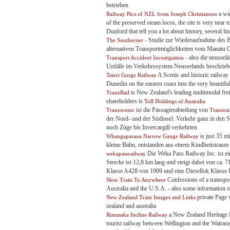
betrieben
a wi
Railway Pics of NZL from Joseph Christianson
of the preserved steam locos, the site is very near 
Dunford that tell you a lot about history, several lin
- Studie zur Wiederaufnahme des B
The Southerner
alternativen Transportmöglichkeiten vom Manatu
- also die neuseel
Transport Accident Investigation
Unfälle im Verkehrssystem Neuseelands beschrieben
A Scenic and historic railway
Taieri Gorge Railway
Dunedin on the eastern coast into the very beautifu
is New Zealand's leading multimodal frei
TranzRail
shareholders is
Toll Holdings of Australia
ist die Passagierabteilung von
Tranzscenic
Tranzrai
der Nord- und der Südinsel. Verkehr ganz in den 
noch Züge bis Invercargill verkehrten
is just 35 m
Whangaparaoa Narrow Gauge Railway
kleine Bahn, entstanden aus einem Kindheitstraum
Die Weka Pass Railway Inc. ist e
wekapassrailway
Strecke ist 12,8 km lang und steigt dabei von ca.
Klasse A428 von 1909 und eine Diesellok Klasse 
Confessions of a trainspo
Slow Train To Anywhere
Australia and the U.S.A. - also some information
private Page 
New Zealand Train Images and Links
zealand and australia
a New Zealand Heritage Ra
Rimutaka Incline Railway
tourist railway between Wellington and the Wairarap