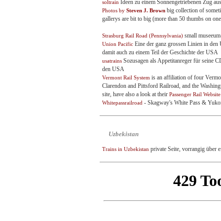
Ideen zu einem Sonnengetriebenen Zug aus
soltrain
big collection of somet
Photos by
Steven J. Brown
gallerys are bit to big (more than 50 thumbs on on
small museeum- 
Strasburg Rail Road (Pennsylvania)
Eine der ganz grossen Linien in den
Union Pacific
damit auch zu einem Teil der Geschichte der USA
Sozusagen als Appetitanreger für seine C
usatrains
den USA
is an affiliation of four Verm
Vermont Rail System
Clarendon and Pittsford Railroad, and the Washingt
site, have also a look at their
Passenger Rail Website
- Skagway's White Pass & Yukon 
Whitepassrailroad
Uzbekistan
private Seite, vorrangig über
Trains in Uzbekistan