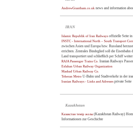
news and information about 
AndrewGrantham.co.uk
IRAN
offizielle Seite 
Islamic Republik of Iran Railways
INSTC - International North – South Transport Cor
zwischen Asien und Europa bzw. Russland herzuste
errichten. Zentrales Bindeglied soll die Eisenbahn
Land transportiert und schließlich per Schiff weit
Iranian Railways Passe
RAJA Passenger Trains Co.
Esfahan Urban Railway Organization
Mashad Urban Railway Co.
U-Bahn und Stadtverkehr in der ira
Teheran Metro
private Seite
Iranian Railways - Links and Adresses
Kazakhstan
(Kazakhstan Railway) Homep
Kазакстан темiр жолы
Informationen zur Geschichte