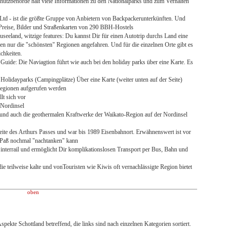
utzbehörde hält viele Informationen zu den Nationalparks und zum Verhalten
td - ist die größte Gruppe von Anbietern von Backpackerunterkünften. Und
 Preise, Bilder und Straßenkarten von 290 BBH-Hostels
seeland, witzige features: Du kannst Dir für einen Autotrip durchs Land eine
n nur die "schönsten" Regionen angefahren. Und für die einzelnen Orte gibt es
chkeiten.
ide: Die Naviagtion führt wie auch bei den holiday parks über eine Karte. Es
Holidayparks (Campingplätze) Über eine Karte (weiter unten auf der Seite)
 Regionen aufgerufen werden
lt sich vor
Nordinsel
 und auch die geothermalen Kraftwerke der Waikato-Region auf der Nordinsel
Seite des Arthurs Passes und war bis 1989 Eisenbahnort. Erwähnenswert ist vor
m Paß nochmal "nachtanken" kann
 interrail und ermöglicht Dir komplikationslosen Transport per Bus, Bahn und
die teilweise kalte und vonTouristen wie Kiwis oft vernachlässigte Region bietet
oben
pekte Schottland betreffend, die links sind nach einzelnen Kategorien sortiert.