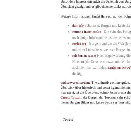
Besonders interessierte mich die Seite mit den Bur
Übersicht gezeigt und es gibt einzelne Links auf di
Weitere Informationen findet Ihr auch auf den fol
Schottland, Burgen und keltische
dark isle
- Die Seite des Fotog
catriona fraser castles
noch einige Informationen zu den einzelne
- Burgen rund um die Welt (jew
castles.org
und einer Linkseite zu weiteren Burgen in 
Nach Eigenwerbung die 
caledonian castles
Häusern (die Seite nervt etwas mit dem la
auch hier noch zu finden:
castles on the we
dürftig
The ultimative online guide...
undiscovered scotland
Überblick über historisch und sonst irgendwie intere
was nervt, ist die Überblendtechnik beim wechseln 
, die Burgen der Toscana, sehr schö
Castelli Toscani
vielen Burgen Bilder und kurze Texte zur Vorstell
Travel