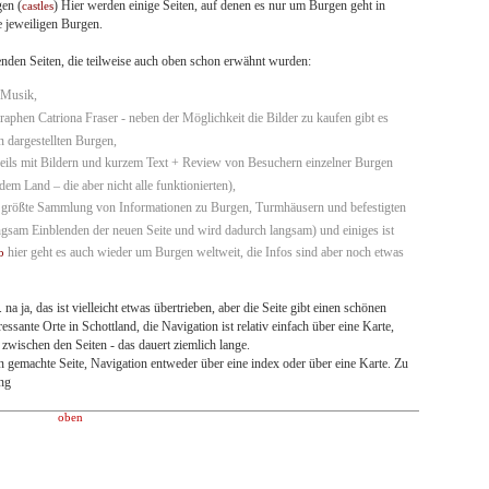
gen (
) Hier werden einige Seiten, auf denen es nur um Burgen geht in
castles
e jeweiligen Burgen.
genden Seiten, die teilweise auch oben schon erwähnt wurden:
 Musik,
raphen Catriona Fraser - neben der Möglichkeit die Bilder zu kaufen gibt es
n dargestellten Burgen,
eils mit Bildern und kurzem Text + Review von Besuchern einzelner Burgen
dem Land – die aber nicht alle funktionierten),
größte Sammlung von Informationen zu Burgen, Turmhäusern und befestigten
ngsam Einblenden der neuen Seite und wird dadurch langsam) und einiges ist
hier geht es auch wieder um Burgen weltweit, die Infos sind aber noch etwas
b
 na ja, das ist vielleicht etwas übertrieben, aber die Seite gibt einen schönen
ssante Orte in Schottland, die Navigation ist relativ einfach über eine Karte,
zwischen den Seiten - das dauert ziemlich lange.
n gemachte Seite, Navigation entweder über eine index oder über eine Karte. Zu
ung
oben