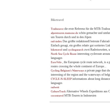
Biketravel
die erste Referenz für die MTB-Trailsu
Trailsource
schön gemachte und umfangr
alpentouren.teamone.de
um Touren durch und in den Alpen
Das größte redaktionell betreute Fahrra
rad-index
Einfach gesagt, ein großes relativ gut sortiertes Li
und
zwei Radreiseseiten, 
biketravel
cyclingsearch
interesting cycleroute aroun
North Sea Cycle Route
languages
, the European cycle route network, is a 
EuroVelo
routes crossing the whole continent of Europe...
a private page that s
Cycling Belgium's Waterways
interesting of the region and the waterways of bel
informations about long distance
CYCLE-N-SLEEP
languages
radweit
Alternative Wheels Expeditions aus C
CultureTrack
MTB-Touren in Indonesien
cocostravel