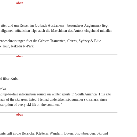
oben
Seite rund um Reisen im Outback Australiens - besonderes Augenmerk liegt
allgemein nützlichen Tips auch die Maschinen des Autors eingehend mit allen
renbeschreibungen fuer die Gebiete Tasmanien, Cairns, Sydney & Blue
k Tour, Kakadu N-Park
oben
nd über Kuba
rika
d up-to-date information source on winter sports in South America. This site
ch of the ski areas listed. He had undertaken six summer ski safaris since
cription of every ski lift on the continent."
oben
unterteilt in die Bereiche: Klettern, Wandern, Biken, Snowboarden, Ski und