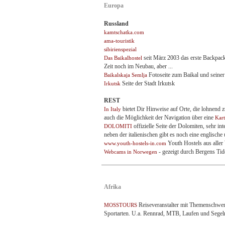
Europa
Russland
kamtschatka.com
ama-touristik
sibirienspezial
seit März 2003 das erste Backpack
Das Baikalhostel
Zeit noch im Neubau, aber ...
Fotoseite zum Baikal und seine
Baikalskaja Semlja
Seite der Stadt Irkutsk
Irkutsk
REST
bietet Dir Hinweise auf Orte, die lohnend z
In Italy
auch die Möglichkeit der Navigation über eine
Kart
offizielle Seite der Dolomiten, sehr i
DOLOMITI
neben der italienischen gibt es noch eine englische 
Youth Hostels aus aller 
www.youth-hostels-in.com
- gezeigt durch Bergens Tid
Webcams in Norwegen
Afrika
Reiseveranstalter mit Themenschwer
MOSSTOURS
Sportarten. U.a. Rennrad, MTB, Laufen und Segel