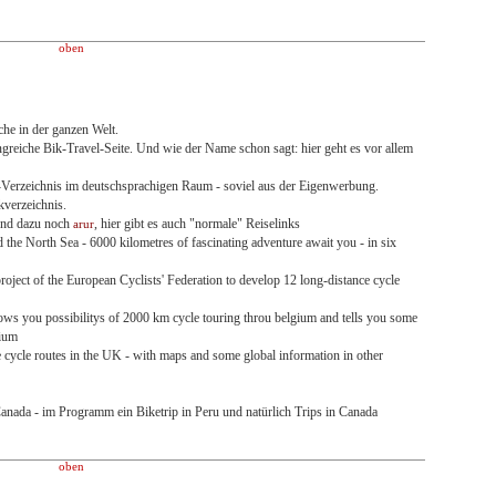
oben
che in der ganzen Welt.
eiche Bik-Travel-Seite. Und wie der Name schon sagt: hier geht es vor allem
d-Verzeichnis im deutschsprachigen Raum - soviel aus der Eigenwerbung.
nkverzeichnis.
und dazu noch
, hier gibt es auch "normale" Reiselinks
arur
d the North Sea - 6000 kilometres of fascinating adventure await you - in six
project of the European Cyclists' Federation to develop 12 long-distance cycle
hows you possibilitys of 2000 km cycle touring throu belgium and tells you some
gium
 cycle routes in the UK - with maps and some global information in other
anada - im Programm ein Biketrip in Peru und natürlich Trips in Canada
oben