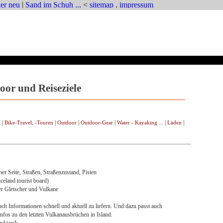
oor und Reiseziele
|
|
|
|
|
|
l
Bike-Travel, -Touren
Outdoor
Outdoor-Gear
Water - Kayaking ...
Läden
er Seite, Straßen, Straßenzustand, Pisten
eland tourist board)
r Gletscher und Vulkane
h Informationen schnell und aktuell zu liefern. Und dazu passt auch
nfos zu den letzten Vulkanausbrüchen in Island.
eykjavik