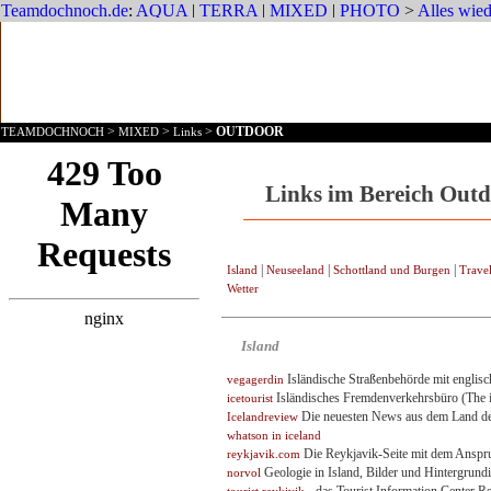
>
>
>
OUTDOOR
TEAMDOCHNOCH
MIXED
Links
Links im Bereich Outd
|
|
|
Island
Neuseeland
Schottland und Burgen
Trave
Wetter
Island
Isländische Straßenbehörde mit englisch
vegagerdin
Isländisches Fremdenverkehrsbüro (The ic
icetourist
Die neuesten News aus dem Land de
Icelandreview
whatson in iceland
Die Reykjavik-Seite mit dem Anspruc
reykjavik.com
Geologie in Island, Bilder und Hintergrundi
norvol
- das Tourist Information Center R