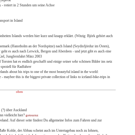
 - rotiert in 2 Stunden um seine Achse
nsport in Island
önheiten Islands werden hier kurz und knapp erklärt. (Witzig: Björk gehört auch
emark (Hanstholm an der Nordspitze) nach Island (Seydisfjördur im Osten),
r geht es auch nach Lerwick, Bergen und Aberdeen - und jetzt gibt es auch eine
Kiel, Jungfernfahrt März 2003
Torsten hat es endlich geschafft und einige seiner sehr schönen Bilder ins netz
 speziell für Radfahrer
lands about his trips to one of the most beautyful island in the world:
- maybee this is the biggest private collection of links to iceland-bike-trips in
oben
s (?) über Auckland
n vielleicht hier?
gotournz
land. Auf dieser seite findest Du allgemeine Infos zum Fahren und zur
aße Kohle, der Abbau scheint auch im Untertagebau noch zu lohnen,