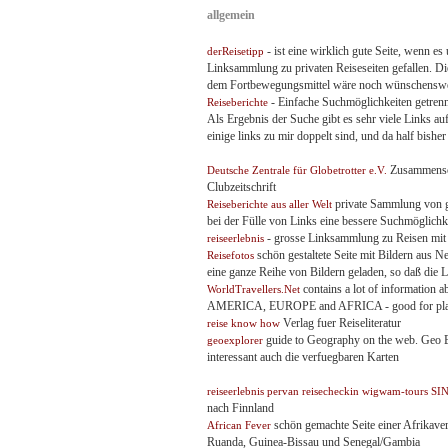
allgemein
- ist eine wirklich gute Seite, wenn es
derReisetipp
Linksammlung zu privaten Reiseseiten gefallen. Di
dem Fortbewegungsmittel wäre noch wünschenswe
- Einfache Suchmöglichkeiten getrenn
Reiseberichte
Als Ergebnis der Suche gibt es sehr viele Links auf
einige links zu mir doppelt sind, und da half bishe
Zusammensch
Deutsche Zentrale für Globetrotter e.V.
Clubzeitschrift
private Sammlung von gu
Reiseberichte aus aller Welt
bei der Fülle von Links eine bessere Suchmöglichk
- grosse Linksammlung zu Reisen mit 
reiseerlebnis
schön gestaltete Seite mit Bildern aus Ne
Reisefotos
eine ganze Reihe von Bildern geladen, so daß die
contains a lot of informat
WorldTravellers.Net
AMERICA, EUROPE and AFRICA - good for planning
Verlag fuer Reiseliteratur
reise know how
guide to Geography on the web. Geo Exp
geoexplorer
interessant auch die verfuegbaren Karten
reiseerlebnis
pervan
reisecheckin
wigwam-tours
SI
nach Finnland
schön gemachte Seite einer Afrikav
African Fever
Ruanda, Guinea-Bissau und Senegal/Gambia