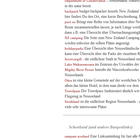
- Neuseelands Natursch
Department of Conservation
in der natur bereit
budget backpacker hostels New Zealand L
backpack
hier findest Du den Ort, eine kurze Beschreibung,
Bringt eine Reihe von Information über Neu
pure nz
Route zusammenstellen lassen, je nach Länge werde
dann z.B. eine Übersicht über Übernachtungsmögli
Die Seite zum New Zealand Camping Gu
NZ camping
werden teilweise die selben Plätze angezeigt.
Eine Übersicht über Neuseeländische 
holidayparks
kann eine Übersicht über die Parks der einzelnen
- die südlichste Stadt in Neuseeland stel
Invercargill
im Zentrum des Urwaldes der 
Lake Waikaremoana
betreibt die Wasserkraftwerke
Migthy River Power
Neuseelands
ist eine kleine Gemeinde auf der westlichen 
Otira
allem das kleine Hotel, in dem man direkt vor de
Der Travelpass funktioniert ähnlich wie
Travelpass
Flugzeug in Neuseeland
ist die südlichste Region Neuseelands - 
Southland
viele sehr interessante Plätze
Schottland (und andere Burgenlinks)
Eine Linksammlung für fast alle As
rampant scotland