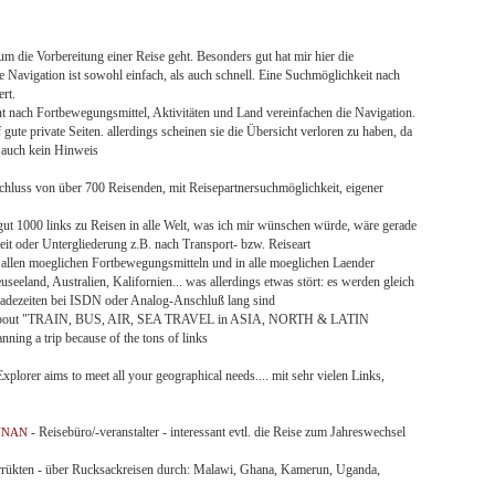
 um die Vorbereitung einer Reise geht. Besonders gut hat mir hier die
e Navigation ist sowohl einfach, als auch schnell. Eine Suchmöglichkeit nach
rt.
t nach Fortbewegungsmittel, Aktivitäten und Land vereinfachen die Navigation.
 gute private Seiten. allerdings scheinen sie die Übersicht verloren zu haben, da
r auch kein Hinweis
luss von über 700 Reisenden, mit Reisepartnersuchmöglichkeit, eigener
t 1000 links zu Reisen in alle Welt, was ich mir wünschen würde, wäre gerade
eit oder Untergliederung z.B. nach Transport- bzw. Reiseart
allen moeglichen Fortbewegungsmitteln und in alle moeglichen Laender
useeland, Australien, Kalifornien... was allerdings etwas stört: es werden gleich
 Ladezeiten bei ISDN oder Analog-Anschluß lang sind
ion about "TRAIN, BUS, AIR, SEA TRAVEL in ASIA, NORTH & LATIN
 a trip because of the tons of links
lorer aims to meet all your geographical needs.... mit sehr vielen Links,
- Reisebüro/-veranstalter - interessant evtl. die Reise zum Jahreswechsel
NNAN
errükten - über Rucksackreisen durch: Malawi, Ghana, Kamerun, Uganda,