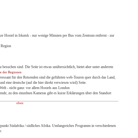
er Hostel in Irkutsk - nur wenige Minuten per Bus vom Zentrum entfernt - zur
r Region
u besuchen sind. Die Seite ist etwas unübersichtlich, bietet aber unter anderem
e der Regionen
nteressant für den Reisenden sind die geführten web-Touren quer durch das Land,
und eine deutsche (auf die hier direkt verwiesen wird) Seite.
Welt - nicht ganz: vor allem Hostels aus London
ende, zu den einzelnen Kameras gibt es kurze Erklärungen über den Standort
oben
punkt Südafrika / südliches Afrika. Umfangreiches Programm in verschiedenen
n