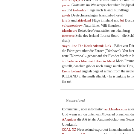
tourist reykjvik
Gaststätte im Wasserspeicher über Reykjavik
perlan
und
Flüge nach Island, Rundflüge
sas
icelandair
Deutschsprachiges Islandinfo-Portal
geysir
und
Flüge in Island und
Bustra
jorvik
airiceland
bsi
Naturfilmer Villi Knudsen
volcanowshow
Reisebüro/Veranstalter aus Hamburg
islandtours
Seite des Iceland Tourist Board - die Sch
icetourist
dazu)
- Fährt von Dän
smyril-line The North Atlantik Link
die Fahrt geht über die Faroer (Tórshavn). Von hie
neue "Norröna" - gebaut auf der Flender Werft in 
Mein Freund 
óbrúadar ár - Mountainbiken in Island
gestellt, daneben gibt er noch einige nützliche Tips,
english page of a man from the nether
Erens Iceland
ICELAND in the north atlantik - he is linking to me 
the net
Neuseeland
kommerziell, aber informativ:
alle
aucklandnz.com
Und wenn wir da unten ein Motorrad brauchen, dan
die AA ist der Automobilclub von Neusee
AA guides
Unerkunft.
Neuseeland exportiert in zunehemdem M
COAL NZ