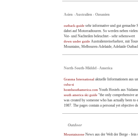
Asien - Australien - Ozeanien
sehr informative und gut gemachte 
outback-guide
dabei auf Motorradtouren. So werden neben vielen 
Vor- und Nachteilen beleuchtet - sehr sehenswert
Australienreisefuehrer, mit Tou
down under guide
Mountains, Melbouren-Adelaide, Adelaide Outbac
North-South-Middel - America
aktuelle Informationen aus u
Granma International
cuba-si
Youth Hostels aus Südame
hostelsouthamerica.com
"the only comprehensive an
south america ski guide
was created by someone who has actually been to ea
1987. The pages contain a personal yet objective des
Outdoor
News aus der Welt der Berge - fein 
Mountainzone