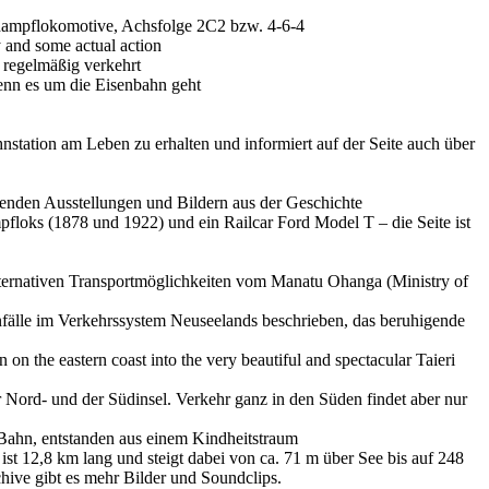
rdampflokomotive, Achsfolge 2C2 bzw. 4-6-4
 and some actual action
 regelmäßig verkehrt
wenn es um die Eisenbahn geht
nstation am Leben zu erhalten und informiert auf der Seite auch über
fenden Ausstellungen und Bildern aus der Geschichte
loks (1878 und 1922) und ein Railcar Ford Model T – die Seite ist
ternativen Transportmöglichkeiten vom Manatu Ohanga (Ministry of
Unfälle im Verkehrssystem Neuseelands beschrieben, das beruhigende
n the eastern coast into the very beautiful and spectacular Taieri
Nord- und der Südinsel. Verkehr ganz in den Süden findet aber nur
e Bahn, entstanden aus einem Kindheitstraum
t 12,8 km lang und steigt dabei von ca. 71 m über See bis auf 248
ive gibt es mehr Bilder und Soundclips.