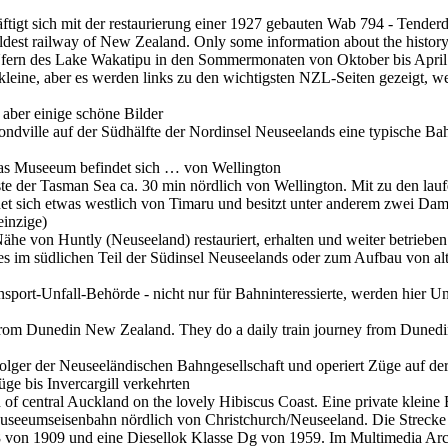
tigt sich mit der restaurierung einer 1927 gebauten Wab 794 - Tende
dest railway of New Zealand. Only some information about the history
 Ufern des Lake Wakatipu in den Sommermonaten von Oktober bis April
 kleine, aber es werden links zu den wichtigsten NZL-Seiten gezeigt, 
aber einige schöne Bilder
ndville auf der Südhälfte der Nordinsel Neuseelands eine typische Bah
, das Museeum befindet sich … von Wellington
te der Tasman Sea ca. 30 min nördlich von Wellington. Mit zu den lau
 sich etwas westlich von Timaru und besitzt unter anderem zwei Dampf
einzige)
ähe von Huntly (Neuseeland) restauriert, erhalten und weiter betrieben
s im südlichen Teil der Südinsel Neuseelands oder zum Aufbau von al
ansport-Unfall-Behörde - nicht nur für Bahninteressierte, werden hier 
rom Dunedin New Zealand. They do a daily train journey from Dunedin o
ger der Neuseeländischen Bahngesellschaft und operiert Züge auf der 
e bis Invercargill verkehrten
h of central Auckland on the lovely Hibiscus Coast. Eine private klein
useeumseisenbahn nördlich von Christchurch/Neuseeland. Die Strecke is
von 1909 und eine Diesellok Klasse Dg von 1959. Im Multimedia Arch