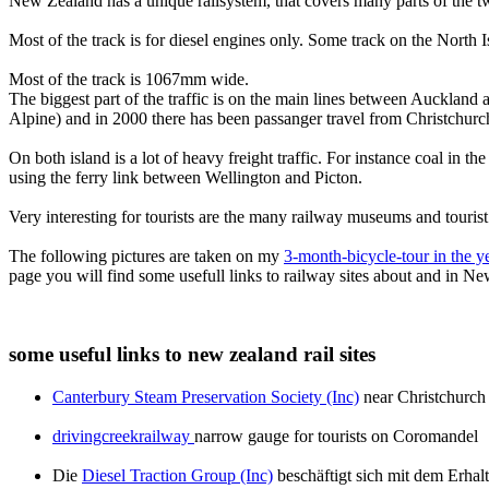
New Zealand has a unique railsystem, that covers many parts of the t
Most of the track is for diesel engines only. Some track on the North Is
Most of the track is 1067mm wide.
The biggest part of the traffic is on the main lines between Auckland
Alpine) and in 2000 there has been passanger travel from Christchurch 
On both island is a lot of heavy freight traffic. For instance coal in t
using the ferry link between Wellington and Picton.
Very interesting for tourists are the many railway museums and tourist
The following pictures are taken on my
3-month-bicycle-tour in the 
page you will find some usefull links to railway sites about and in Ne
some useful links to new zealand rail sites
Canterbury Steam Preservation Society (Inc)
near Christchurch 
drivingcreekrailway
narrow gauge for tourists on Coromandel
Die
Diesel Traction Group (Inc)
beschäftigt sich mit dem Erhal