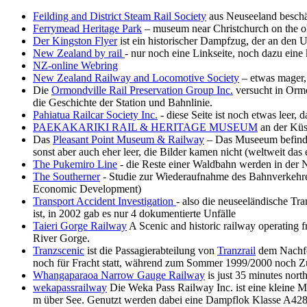
Feilding and District Steam Rail Society
aus Neuseeland beschäf
Ferrymead Heritage Park
– museum near Christchurch on the ol
Der Kingston Flyer
ist ein historischer Dampfzug, der an den
New Zealand by rail
- nur noch eine Linkseite, noch dazu eine
NZ-online Webring
New Zealand Railway and Locomotive Society
– etwas mager, 
Die
Ormondville Rail Preservation Group Inc.
versucht in Ormo
die Geschichte der Station und Bahnlinie.
Pahiatua Railcar Society Inc.
- diese Seite ist noch etwas leer
PAEKAKARIKI RAIL & HERITAGE MUSEUM
an der Küs
Das
Pleasant Point Museum & Railway
– Das Museeum befindet
sonst aber auch eher leer, die Bilder kamen nicht (weltweit das 
The Pukemiro Line
- die Reste einer Waldbahn werden in der N
The Southerner
- Studie zur Wiederaufnahme des Bahnverkehre
Economic Development)
Transport Accident Investigation
- also die neuseeländische Tr
ist, in 2002 gab es nur 4 dokumentierte Unfälle
Taieri Gorge Railway
A Scenic and historic railway operating f
River Gorge.
Tranzscenic
ist die Passagierabteilung von
Tranzrail
dem Nachfol
noch für Fracht statt, während zum Sommer 1999/2000 noch Züg
Whangaparaoa Narrow Gauge Railway
is just 35 minutes nort
wekapassrailway
Die Weka Pass Railway Inc. ist eine kleine M
m über See. Genutzt werden dabei eine Dampflok Klasse A428 