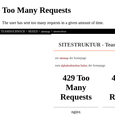
>
>
>
TEAMDOCHNOCH
MIXED
sitemap
sitestruktur
SITESTRUKTUR - Tea
zur
der homepage
sitemap
zum
der homepage
alphabethischen Index