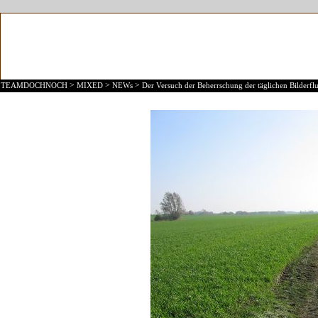
>
>
>
TEAMDOCHNOCH
MIXED
NEWs
Der Versuch der Beherrschung der täglichen Bilderflu