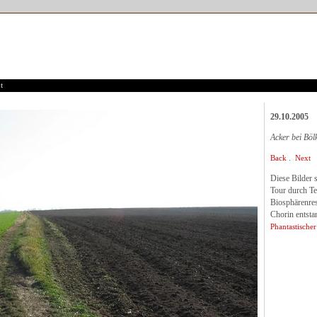
t
29.10.2005
Acker bei Böl
.
Back
Next
Diese Bilder
Tour durch Te
Biosphärenres
Chorin entsta
Phantastischer