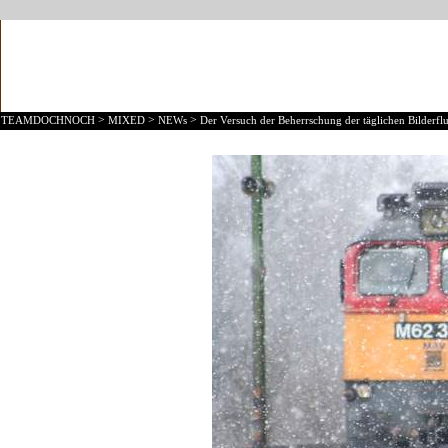
>
>
>
TEAMDOCHNOCH
MIXED
NEWs
Der Versuch der Beherrschung der täglichen Bilderflu