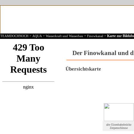
>
>
>
>
Karte zur Bildübe
TEAMDOCHNOCH
AQUA
Wasserkraft und Wasserbau
Finowkanal
Der Finowkanal und di
Übersichtskarte
alte Eisenbahnbrücke
Zerpenschleuse