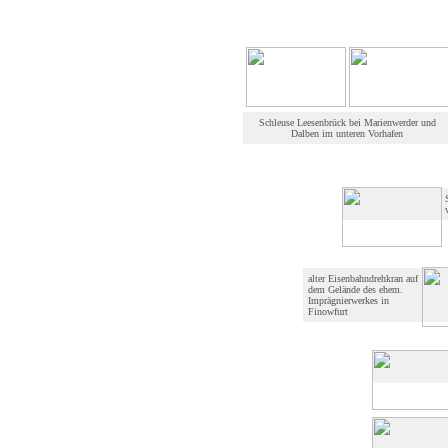
Schleuse Leesenbrück bei Marienwerder und
Dalben im unteren Vorhafen
alter Eisenbahndrehkran auf
dem Gelände des ehem.
Imprägnierwerkes in
Finowfurt