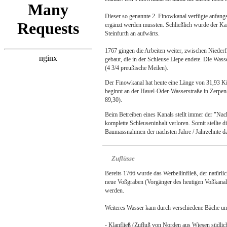
Dieser so genannte 2. Finowkanal verfügte anfangs
ergänzt werden mussten. Schließlich wurde der Kan
Steinfurth an aufwärts.
1767 gingen die Arbeiten weiter, zwischen Nieder
gebaut, die in der Schleuse Liepe endete. Die Wass
(4 3/4 preußische Meilen).
Der Finowkanal hat heute eine Länge von 31,93 K
beginnt an der Havel-Oder-Wasserstraße in Zerpen
89,30).
Beim Betreiben eines Kanals stellt immer der "Nac
komplette Schleuseninhalt verloren. Somit stellte
Baumassnahmen der nächsten Jahre / Jahrzehnte da
Zuflüsse
Bereits 1766 wurde das Werbellinfließ, der natürli
neue Voßgraben (Vorgänger des heutigen Voßkanal
werden.
Weiteres Wasser kam durch verschiedene Bäche un
- Klanfließ (Zufluß von Norden aus Wiesen südlic