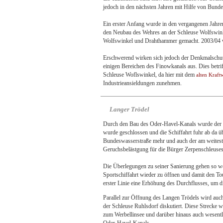
jedoch in den nächsten Jahren mit Hilfe von Bunde
Ein erster Anfang wurde in den vergangenen Jahre
den Neubau des Wehres an der Schleuse Wolfswin
Wolfswinkel und Drahthammer gemacht. 2003/04 wu
Erschwerend wirken sich jedoch der Denkmalschutz
einigen Bereichen des Finowkanals aus. Dies betri
Schleuse Woflswinkel, da hier mit dem
alten Kraft
Industrieansieldungen zunehmen.
Langer Trödel
Durch den Bau des Oder-Havel-Kanals wurde der F
wurde geschlossen und die Schiffahrt fuhr ab da ü
Bundeswasserstraße mehr und auch der am weitesten
Geruchsbelästgung für die Bürger Zerpenschleuses
Die Überlegungen zu seiner Sanierung gehen so wei
Sportschiffahrt wieder zu öffnen und damit den Tou
erster Linie eine Erhöhung des Durchflusses, um d
Parallel zur Öffnung des Langen Trödels wird auc
der Schleuse Ruhlsdorf diskutiert. Diese Strecke wä
zum Werbellinsee und darüber hinaus auch wesentlich