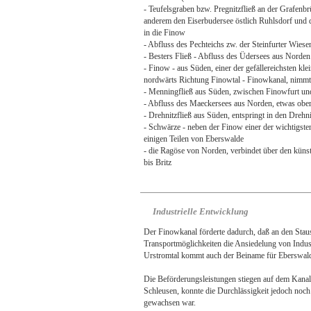
- Teufelsgraben bzw. Pregnitzfließ an der Grafenb
anderem den Eiserbudersee östlich Ruhlsdorf und di
in die Finow
- Abfluss des Pechteichs zw. der Steinfurter Wies
- Besters Fließ - Abfluss des Üdersees aus Norden
- Finow - aus Süden, einer der gefällereichsten kl
nordwärts Richtung Finowtal - Finowkanal, nimmt
- Menningfließ aus Süden, zwischen Finowfurt u
- Abfluss des Maeckersees aus Norden, etwas obe
- Drehnitzfließ aus Süden, entspringt in den Dre
- Schwärze - neben der Finow einer der wichtigste
einigen Teilen von Eberswalde
- die Ragöse von Norden, verbindet über den künst
bis Britz
Industrielle Entwicklung
Der Finowkanal förderte dadurch, daß an den Sta
Transportmöglichkeiten die Ansiedelung von Indus
Urstromtal kommt auch der Beiname für Eberswal
Die Beförderungsleistungen stiegen auf dem Kanal 
Schleusen, konnte die Durchlässigkeit jedoch noc
gewachsen war.