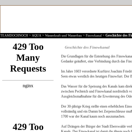
>
>
>
>
Geschichte des F
TEAMDOCHNOCH
AQUA
Wasserkraft und Wasserbau
Finowkanal
Geschichte des Finowkanal
Die Grundlagen für die Entstehung des Finowkanal
Gedanke geäußert, eine Verbindung durch das Fino
Im Jahre 1603 verordnete Kurfürst Joachim Friedr
Seen etwas westlich des heutigen Finowfurt. Der 
Das Wasser für die Speisung des Kanals kam direk
zwischen Pechteich und Finowkanal nordöstlich v
Ausgleichsmaßnahme für die Erweiterung des Oder-
Der 30-jährige Krieg stellte einen erheblichen Eins
vollständig und ein Damm bei Zerpenschleuse mußt
1700 war der Kanal kaum noch auszumachen.
Auf Drängen der Bürger der Stadt Eberswalde verfü
Kanals. Der Finowkanal ist damit die älteste noch