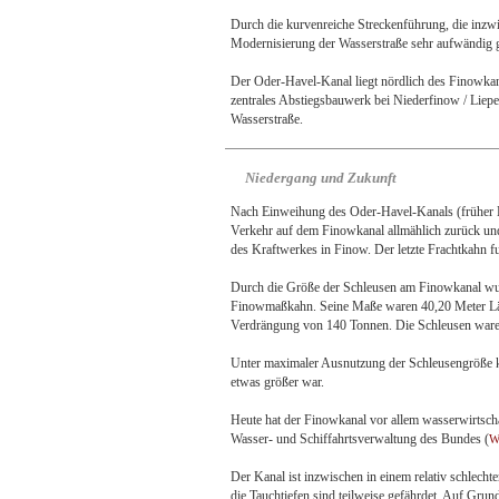
Durch die kurvenreiche Streckenführung, die inzwi
Modernisierung der Wasserstraße sehr aufwändig
Der Oder-Havel-Kanal liegt nördlich des Finowkana
zentrales Abstiegsbauwerk bei Niederfinow / Liepe 
Wasserstraße.
Niedergang und Zukunft
Nach Einweihung des Oder-Havel-Kanals (früher H
Verkehr auf dem Finowkanal allmählich zurück und
des Kraftwerkes in Finow. Der letzte Frachtkahn fu
Durch die Größe der Schleusen am Finowkanal wurde
Finowmaßkahn. Seine Maße waren 40,20 Meter Läng
Verdrängung von 140 Tonnen. Die Schleusen waren
Unter maximaler Ausnutzung der Schleusengröße 
etwas größer war.
Heute hat der Finowkanal vor allem wasserwirtsch
Wasser- und Schiffahrtsverwaltung des Bundes (
W
Der Kanal ist inzwischen in einem relativ schlecht
die Tauchtiefen sind teilweise gefährdet. Auf Grun