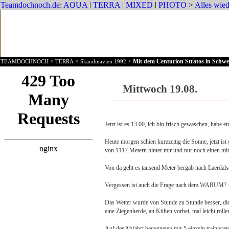
>
>
>
Mit dem Centurion Stratos in Sch
TEAMDOCHNOCH
TERRA
Skandinavien 1992
Mittwoch 19.08.
Jetzt ist es 13.00, ich bin frisch gewaschen, habe
Heute morgen schien kurzzeitig die Sonne, jetzt ist
von 1117 Metern hinter mir und nur noch einen mit 
Von da geht es tausend Meter bergab nach Laerdal
Vergessen ist auch die Frage nach dem WARUM? - d
Das Wetter wurde von Stunde zu Stunde besser, die
eine Ziegenherde, an Kühen vorbei, mal leicht roll
Auf der Abfahrt begegneten mir 5 einzeln trainieren