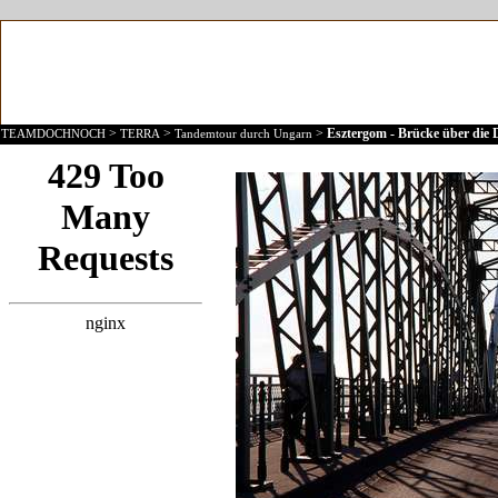
>
>
>
Esztergom - Brücke über die
TEAMDOCHNOCH
TERRA
Tandemtour durch Ungarn