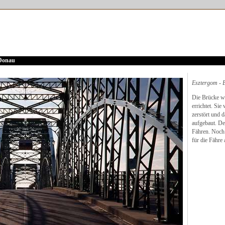
 Donau
Esztergom - 
Die Brücke w
errichtet. Si
zerstört und 
aufgebaut. De
Fähren. Noch 
für die Fähre