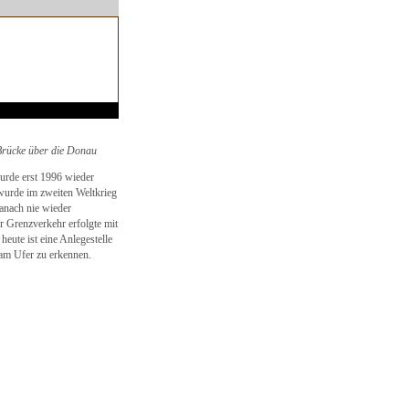
Brücke über die Donau
urde erst 1996 wieder
e wurde im zweiten Weltkrieg
danach nie wieder
r Grenzverkehr erfolgte mit
heute ist eine Anlegestelle
 am Ufer zu erkennen.