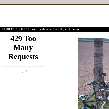
>
>
>
Panne
TEAMDOCHNOCH
TERRA
Tandemtour durch Ungarn