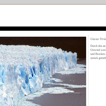
Glaciar Peri
Durch den an
Ostwind werde
und Brocken a
zurück getrie