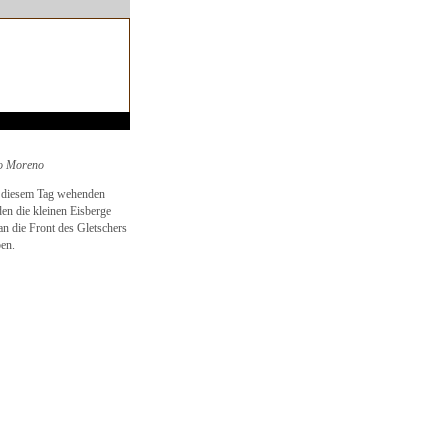
to Moreno
 diesem Tag wehenden
n die kleinen Eisberge
n die Front des Gletschers
ben.