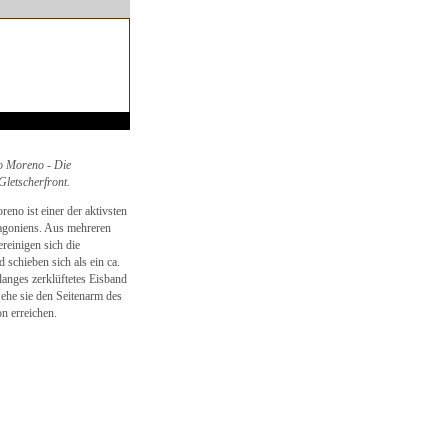
o Moreno - Die
Gletscherfront.
eno ist einer der aktivsten
agoniens. Aus mehreren
ereinigen sich die
 schieben sich als ein ca.
langes zerklüftetes Eisband
 ehe sie den Seitenarm des
n erreichen.