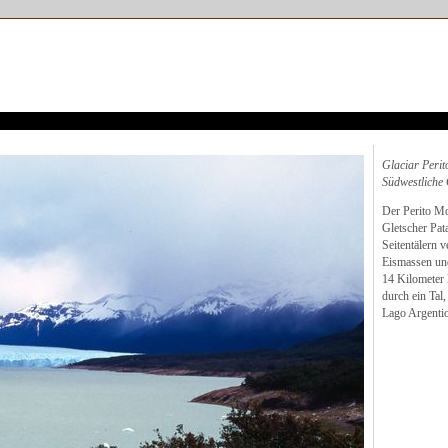
Glaciar Perit
Südwestliche 
Der Perito Mor
Gletscher Pat
Seitentälern v
Eismassen und
14 Kilometer 
durch ein Tal,
Lago Argentio