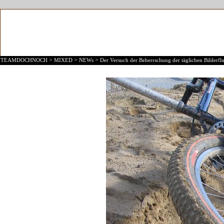
>
>
>
TEAMDOCHNOCH
MIXED
NEWs
Der Versuch der Beherrschung der täglichen Bilderflu