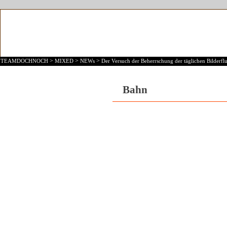
>
>
>
TEAMDOCHNOCH
MIXED
NEWs
Der Versuch der Beherrschung der täglichen Bilderflu
Bahn