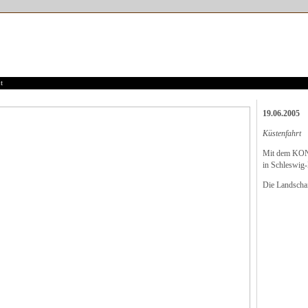
t
19.06.2005
Küstenfahrt
Mit dem KON
in Schleswig-
Die Landschaf