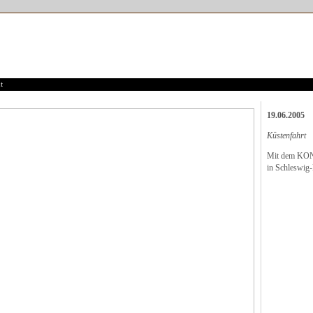
t
19.06.2005
Küstenfahrt
Mit dem KON
in Schleswig-