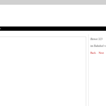
t
Bzmot 323
im Bahnhof 
.
Back
Next