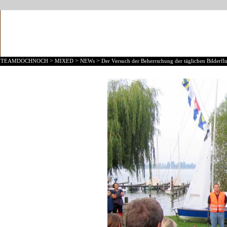
>
>
>
TEAMDOCHNOCH
MIXED
NEWs
Der Versuch der Beherrschung der täglichen Bilderflu