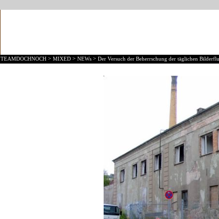
>
>
>
TEAMDOCHNOCH
MIXED
NEWs
Der Versuch der Beherrschung der täglichen Bilderflu