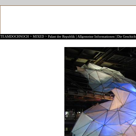
>
>
|
|
TEAMDOCHNOCH
MIXED
Palast der Republik
Allgemeine Informationen
Die Geschicht