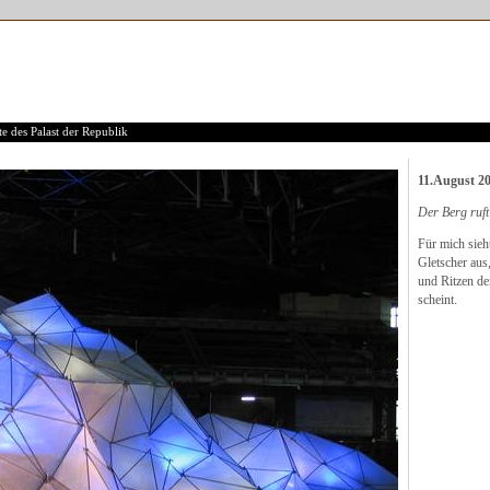
e des Palast der Republik
11.August 2
Der Berg ruft
Für mich sieh
Gletscher aus,
und Ritzen de
scheint.