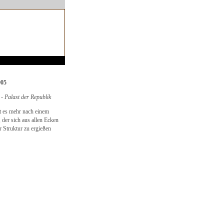
005
 - Palast der Republik
t es mehr nach einem
 der sich aus allen Ecken
r Struktur zu ergießen