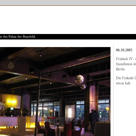
e des Palast der Republik
06.10.2005
Fraktale IV 
Installation i
Berlin
Die Fraktale L
etwas kalt