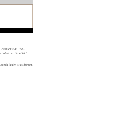
- Gedanken zum Tod -
m Palast der Republik /
ounch, leider ist es drinnen