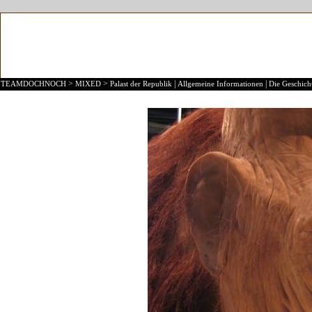
>
>
|
|
TEAMDOCHNOCH
MIXED
Palast der Republik
Allgemeine Informationen
Die Geschicht