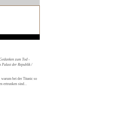
- Gedanken zum Tod -
m Palast der Republik /
, warum bei der Titanic so
n ertrunken sind...