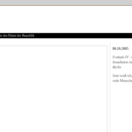
e des Palast der Republik
06.10.2005
Fraktale IV 
Installation i
Berlin
Jetzt weiß ich
viele Mensche