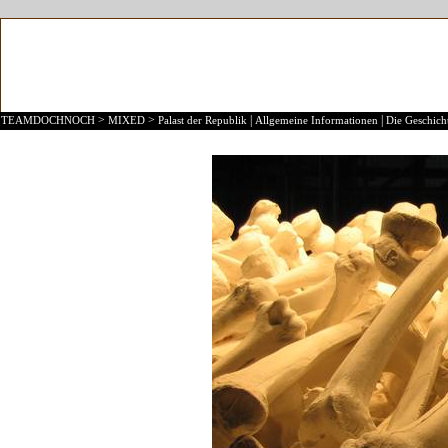
>
>
|
|
TEAMDOCHNOCH
MIXED
Palast der Republik
Allgemeine Informationen
Die Geschicht