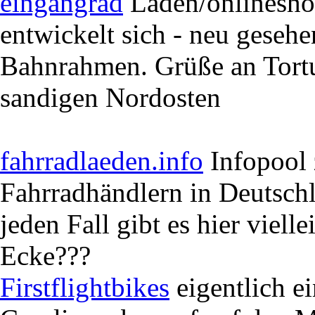
eingangrad
Laden/onlinesh
entwickelt sich - neu geseh
Bahnrahmen. Grüße an Tortu
sandigen Nordosten
fahrradlaeden.info
Infopool 
Fahrradhändlern in Deutschl
jeden Fall gibt es hier viel
Ecke???
Firstflightbikes
eigentlich e