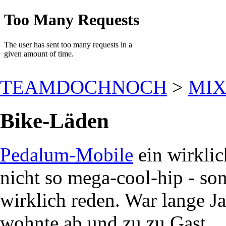
TEAMDOCHNOCH
>
MI
Bike-Läden
Pedalum-Mobile
ein wirklic
nicht so mega-cool-hip - so
wirklich reden. War lange Ja
wohnte ab und zu zu Gast...